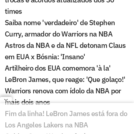
times
Saiba nome 'verdadeiro' de Stephen
Curry, armador do Warriors na NBA
Astros da NBA e da NFL detonam Claus
em EUA x Bósnia: 'Insano'
Artilheiro dos EUA comemora 'à la'
LeBron James, que reage: 'Que golaço!'
Warriors renova com ídolo da NBA por
mais dois anos
Fim da linha! LeBron James está fora do
Los Angeles Lakers na NBA