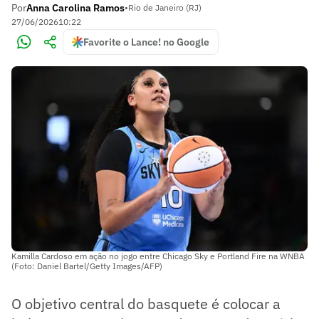
Por
Anna Carolina Ramos
•
Rio de Janeiro (RJ)
27/06/2026
10:22
Favorite o Lance! no Google
Kamilla Cardoso em ação no jogo entre Chicago Sky e Portland Fire na WNBA
(Foto: Daniel Bartel/Getty Images/AFP)
O objetivo central do basquete é colocar a