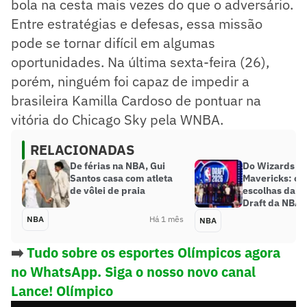
bola na cesta mais vezes do que o adversário.
Entre estratégias e defesas, essa missão
pode se tornar difícil em algumas
oportunidades. Na última sexta-feira (26),
porém, ninguém foi capaz de impedir a
brasileira Kamilla Cardoso de pontuar na
vitória do Chicago Sky pela WNBA.
RELACIONADAS
De férias na NBA, Gui
Do Wizards a
Santos casa com atleta
Mavericks: con
de vôlei de praia
escolhas da 1
Draft da NBA 
NBA
Há 1 mês
NBA
➡️
Tudo sobre os esportes Olímpicos agora
no WhatsApp. Siga o nosso novo canal
Lance! Olímpico