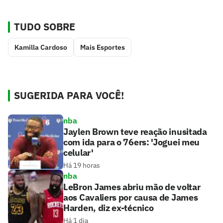
TUDO SOBRE
Kamilla Cardoso
Mais Esportes
SUGERIDA PARA VOCÊ!
nba
Jaylen Brown teve reação inusitada
com ida para o 76ers: 'Joguei meu
celular'
Há 19 horas
nba
LeBron James abriu mão de voltar
aos Cavaliers por causa de James
Harden, diz ex-técnico
Há 1 dia