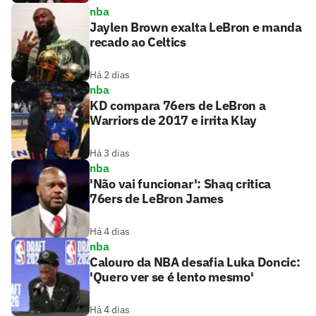
nba
Jaylen Brown exalta LeBron e manda
recado ao Celtics
Há 2 dias
nba
KD compara 76ers de LeBron a
Warriors de 2017 e irrita Klay
Há 3 dias
nba
'Não vai funcionar': Shaq critica
76ers de LeBron James
Há 4 dias
nba
Calouro da NBA desafia Luka Doncic:
'Quero ver se é lento mesmo'
Há 4 dias