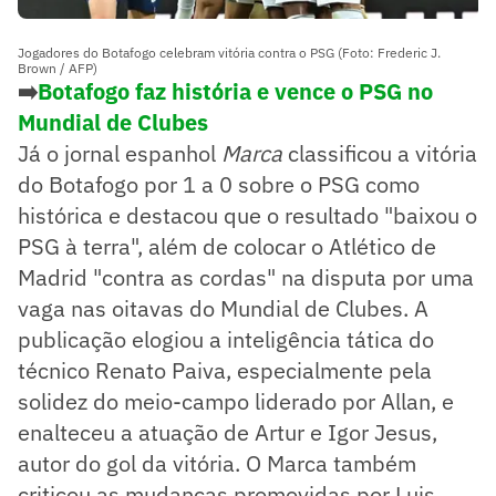
Jogadores do Botafogo celebram vitória contra o PSG (Foto: Frederic J.
Brown / AFP)
➡️
Botafogo faz história e vence o PSG no
Mundial de Clubes
Já o jornal espanhol
Marca
classificou a vitória
do Botafogo por 1 a 0 sobre o PSG como
histórica e destacou que o resultado "baixou o
PSG à terra", além de colocar o Atlético de
Madrid "contra as cordas" na disputa por uma
vaga nas oitavas do Mundial de Clubes. A
publicação elogiou a inteligência tática do
técnico Renato Paiva, especialmente pela
solidez do meio-campo liderado por Allan, e
enalteceu a atuação de Artur e Igor Jesus,
autor do gol da vitória. O Marca também
criticou as mudanças promovidas por Luis