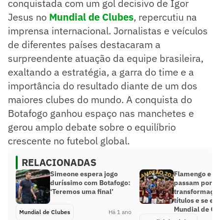
conquistada com um gol decisivo de Igor
Jesus no
Mundial de Clubes
, repercutiu na
imprensa internacional. Jornalistas e veículos
de diferentes países destacaram a
surpreendente atuação da equipe brasileira,
exaltando a estratégia, a garra do time e a
importância do resultado diante de um dos
maiores clubes do mundo. A conquista do
Botafogo ganhou espaço nas manchetes e
gerou amplo debate sobre o equilíbrio
crescente no futebol global.
RELACIONADAS
Simeone espera jogo
Flamengo e C
duríssimo com Botafogo:
passam por
‘Teremos uma final’
transformaçõe
títulos e se e
Mundial de Cl
Mundial de Clubes
Há 1 ano