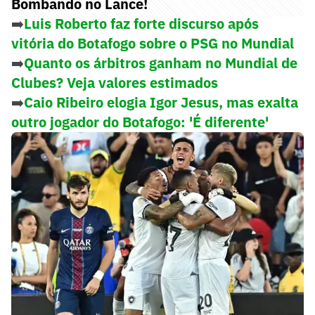
Bombando no Lance!
➡️
Luis Roberto faz forte discurso após
vitória do Botafogo sobre o PSG no Mundial
➡️
Quanto os árbitros ganham no Mundial de
Clubes? Veja valores estimados
➡️
Caio Ribeiro elogia Igor Jesus, mas exalta
outro jogador do Botafogo: 'É diferente'