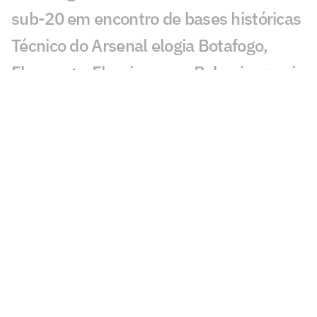
sub-20 em encontro de bases históricas
Técnico do Arsenal elogia Botafogo,
Flamengo, Fluminense e Palmeiras; veja
José Mourinho revela ter torcido para
brasileiro no Mundial
Coritiba acerta com atacante que
disputou o Mundial de Clubes
Jornal europeu crava crise de time após
o Mundial de Clubes: 'O pior da história'
Chelsea anuncia primeiro reforço após
título do Mundial de Clubes
Fluminense já recebeu parte da