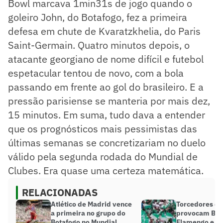
Bowl marcava 1min31s de jogo quando o
goleiro John, do Botafogo, fez a primeira
defesa em chute de Kvaratzkhelia, do Paris
Saint-Germain. Quatro minutos depois, o
atacante georgiano de nome difícil e futebol
espetacular tentou de novo, com a bola
passando em frente ao gol do brasileiro. E a
pressão parisiense se manteria por mais dez,
15 minutos. Em suma, tudo dava a entender
que os prognósticos mais pessimistas das
últimas semanas se concretizariam no duelo
válido pela segunda rodada do Mundial de
Clubes. Era quase uma certeza matemática.
RELACIONADAS
Atlético de Madrid vence
Torcedores do
a primeira no grupo do
provocam Bot
Botafogo no Mundial
Flamengo e Co