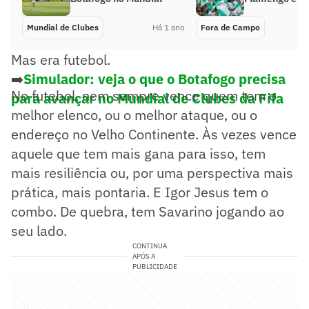
Mundial de Clubes
Há 1 ano
Fora de Campo
Mas era futebol.
➡️
Simulador: veja o que o Botafogo precisa
No futebol, nem sempre vence quem tem o
para avançar no Mundial de Clubes da Fifa
melhor elenco, ou o melhor ataque, ou o
endereço no Velho Continente. Às vezes vence
aquele que tem mais gana para isso, tem
mais resiliência ou, por uma perspectiva mais
prática, mais pontaria. E Igor Jesus tem o
combo. De quebra, tem Savarino jogando ao
seu lado.
CONTINUA
APÓS A
PUBLICIDADE