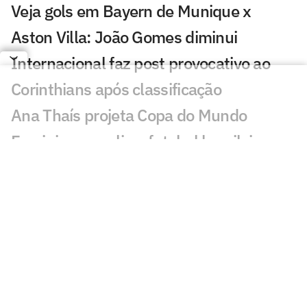
Veja gols em Bayern de Munique x
Aston Villa: João Gomes diminui
Internacional faz post provocativo ao
Corinthians após classificação
Ana Thaís projeta Copa do Mundo
Feminina e avalia o futebol brasileiro
Fluminense desafia estigma elitista com
série documental exibida no CineFoot
Craque Neto critica trio após queda do
Corinthians: 'Não dá'
Torcida do Corinthians aponta culpado
por queda para o Inter: 'Parabéns'