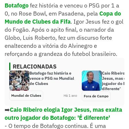
Botafogo
fez história e venceu o PSG por 1 a
0, no Rose Bowl, em Pasadena, pela
Copa do
Mundo de Clubes da Fifa
. Igor Jesus fez o gol
do Fogão. Após o apito final, o narrador da
Globo, Luis Roberto, fez um discurso forte
enaltecendo a vitória do Alvinegro e
reforçando a grandeza do futebol brasileiro.
RELACIONADAS
Botafogo faz história e
Caio Ribeiro e
vence o PSG no Mundial
Jesus, mas ex
de Clubes
jogador do Bot
diferente’
Mundial de Clubes
Há 1 ano
Fora de Campo
➡️
Caio Ribeiro elogia Igor Jesus, mas exalta
outro jogador do Botafogo: 'É diferente'
- O tempo de Botafogo continua. É uma