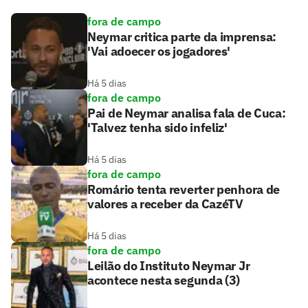
fora de campo
Neymar critica parte da imprensa:
'Vai adoecer os jogadores'
Há 5 dias
fora de campo
Pai de Neymar analisa fala de Cuca:
'Talvez tenha sido infeliz'
Há 5 dias
fora de campo
Romário tenta reverter penhora de
valores a receber da CazéTV
Há 5 dias
fora de campo
Leilão do Instituto Neymar Jr
acontece nesta segunda (3)