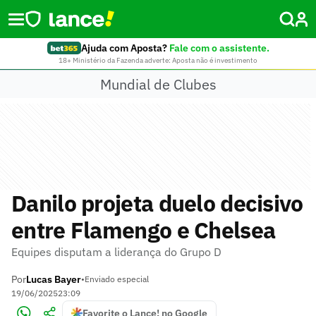
Ajuda com Aposta?
Fale com o assistente.
18+ Ministério da Fazenda adverte: Aposta não é investimento
Mundial de Clubes
Danilo projeta duelo decisivo
entre Flamengo e Chelsea
Equipes disputam a liderança do Grupo D
Por
Lucas Bayer
•
Enviado especial
19/06/2025
23:09
Favorite o Lance! no Google