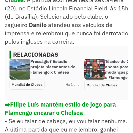
(20), no Estádio Lincoln Financial Field, às 15h
(de Brasília). Selecionado pelo clube, o
zagueiro
Danilo
atendeu aos veículos de
imprensa e relembrou que nunca foi derrotado
pelos ingleses na carreira.
RELACIONADAS
Presságio? Estádio
Técnico do Ch
projeta placar antes de
aponta possív
Flamengo x Chelsea
mudanças par
o Flamengo no
Mundial de Clubes
Há 1 ano
Mundial de Clubes
➡️Filipe Luís mantém estilo de jogo para
Flamengo encarar o Chelsea
- Se eu falar de cabeça, eu vou falar nenhuma.
A última partida que eu me lembro, ganhei