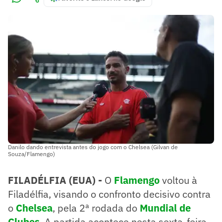
Danilo dando entrevista antes do jogo com o Chelsea (Gilvan de
Souza/Flamengo)
FILADÉLFIA (EUA) -
O
Flamengo
voltou à
Filadélfia, visando o confronto decisivo contra
o
Chelsea
, pela 2ª rodada do
Mundial de
Clubes
. A partida acontece nesta sexta-feira