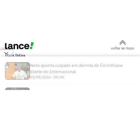
Marquinhos treina e pode enfrentar
Flamengo na final do Mundial
Técnico do PSG cita Flamengo e manda
recado antes da final do Mundial: 'Vai
ser difícil'
Pitaco do Guffo: Como o Flamengo pode
ser Campeão do Mundo
Luiz Araújo relembra erro contra Bayern
antes de Flamengo x PSG: 'Aprendizado'
Flamengo faz primeiro treino em
preparação para final contra o PSG
Flamengo e PSG já se enfrentaram três