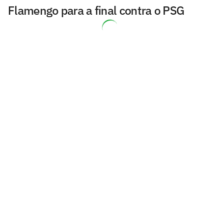
Flamengo para a final contra o PSG
Redação do Lance! compara escalações
de Flamengo e PSG
Que horas é a final do Mundial entre
PSG x Flamengo? Confira horário e
informações
PSG x Flamengo: o que acontece se
houver empate na final do Mundial?
PSG terá 'Melhor Jogador do Mundo'
como trunfo contra o Flamengo; veja
Espanhóis afirmam que Flamengo terá
um 'Golias' pela frente