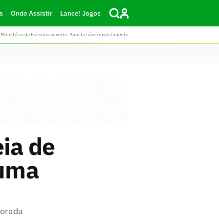
s
Onde Assistir
Lance! Jogos
Ministério da Fazenda adverte: Aposta não é investimento
eia de
 uma
porada