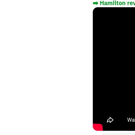
➡️ Hamilton re