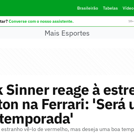
Brasileirão
Tabelas
Vídeo
tar?
Converse com o nosso assistente.
18+ 
Mais Esportes
 Sinner reage à estr
on na Ferrari: 'Será
 temporada'
er estranho vê-lo de vermelho, mas deseja uma boa tem