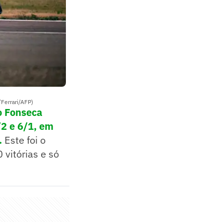
/Ferrari/AFP)
o Fonseca
/2 e 6/1, em
.
Este foi o
 vitórias e só