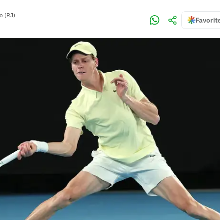
o (RJ)
Favorit