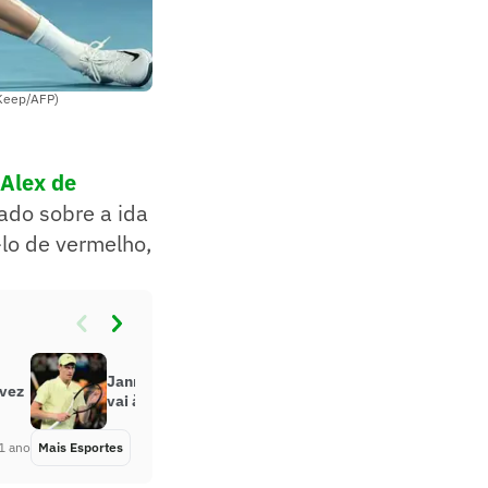
 Keep/AFP)
 Alex de
tado sobre a ida
-lo de vermelho,
Jannik Sinner atropela De Minaur e
 vez
vai à semi do Australian Open
1 ano
Mais Esportes
Há 1 ano