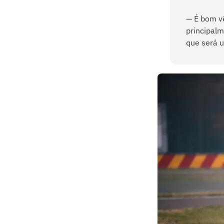
— É bom vê
principal
que será 