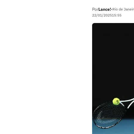
Por
Lance!
•
Rio de Janeir
22/01/2025
15:55