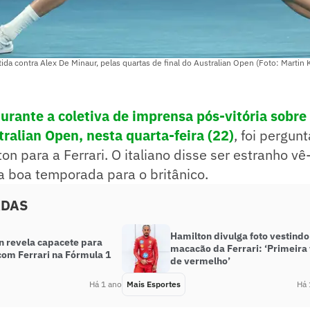
tida contra Alex De Minaur, pelas quartas de final do Australian Open (Foto: Martin
urante a coletiva de imprensa pós-vitória sobre
tralian Open, nesta quarta-feira (22)
, foi pergun
on para a Ferrari. O italiano disse ser estranho vê
 boa temporada para o britânico.
ADAS
Hamilton divulga foto vestindo
n revela capacete para
macacão da Ferrari: ‘Primeira
com Ferrari na Fórmula 1
de vermelho’
Há 1 ano
Mais Esportes
Há 