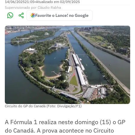
14/06/2025
21:05
•
Atualizado em
02/09/2025
Supervisionado
por
Cláudio Rabha
Favorite o Lance! no Google
Circuito do GP do Canadá (Foto: Divulgação/F1)
A Fórmula 1 realiza neste domingo (15) o GP
do Canadá. A prova acontece no Circuito