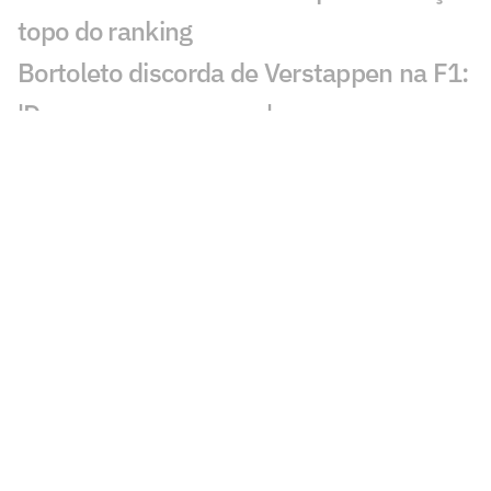
topo do ranking
Bortoleto discorda de Verstappen na F1:
'Devemos ser capazes'
Rafael Câmara mira vaga ao lado de
Bortoleto na F1
Laura Pigossi fica a um passo da
liderança do tênis brasileiro
Evandro evita pensar em última
Olimpíada: 'Não vou pro tudo ou nada'
Calouro da NBA desafia Luka Doncic:
'Quero ver se é lento mesmo'
Alex Poatan não volta ao UFC em