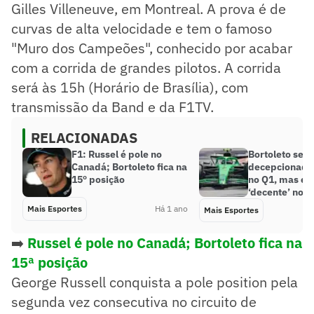
Gilles Villeneuve, em Montreal. A prova é de
curvas de alta velocidade e tem o famoso
"Muro dos Campeões", conhecido por acabar
com a corrida de grandes pilotos. A corrida
será às 15h (Horário de Brasília), com
transmissão da Band e da F1TV.
RELACIONADAS
F1: Russel é pole no
Bortoleto se d
Canadá; Bortoleto fica na
decepcionado
15º posição
no Q1, mas el
‘decente’ no 
Mais Esportes
Há 1 ano
Mais Esportes
➡️
Russel é pole no Canadá; Bortoleto fica na
15ª posição
George Russell conquista a pole position pela
segunda vez consecutiva no circuito de