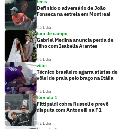
tênis
Definido o adversário de João
Fonseca na estreia em Montreal
Há 1 dia
fora de campo
Gabriel Medina anuncia perda de
filho com Isabella Arantes
Há 1 dia
vôlei
Técnico brasileiro agarra atletas de
vôlei de praia pelo braço na Itália
Há 1 dia
fórmula 1
Fittipaldi cobra Russell e prevê
disputa com Antonelli na F1
Há 1 dia