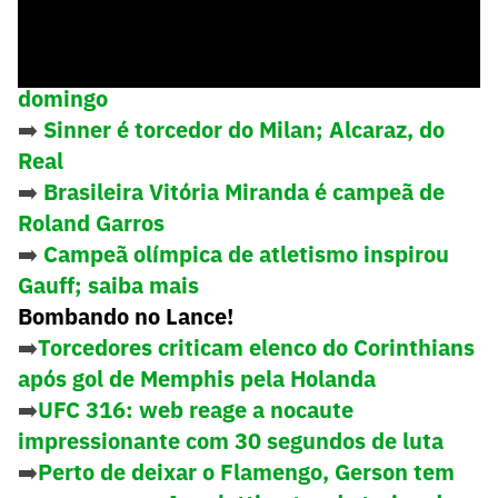
➡️
Galeria de imagens da final deste
domingo
➡️
Sinner é torcedor do Milan; Alcaraz, do
Real
➡️
Brasileira Vitória Miranda é campeã de
Roland Garros
➡️
Campeã olímpica de atletismo inspirou
Gauff; saiba mais
Bombando no Lance!
➡️
Torcedores criticam elenco do Corinthians
após gol de Memphis pela Holanda
➡️
UFC 316: web reage a nocaute
impressionante com 30 segundos de luta
➡️
Perto de deixar o Flamengo, Gerson tem