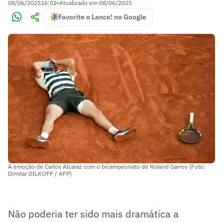
08/06/2025
16:02
•
Atualizado em
08/06/2025
Favorite o Lance! no Google
A emoção de Carlos Alcaraz com o bicampeonato de Roland Garros (Foto:
Dimitar DILKOFF / AFP)
Não poderia ter sido mais dramática a