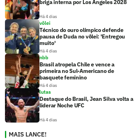
briga interna por Los Angeles 2028
Há 4 dias
vôlei
Técnico do ouro olímpico defende
pausa de Duda no vôlei: 'Entregou
muito'
Há 4 dias
nbb
Brasil atropela Chile e vence a
primeira no Sul-Americano de
basquete feminino
Há 4 dias
lutas
Destaque do Brasil, Jean Silva volta a
liderar Noche UFC
Há 4 dias
MAIS LANCE!