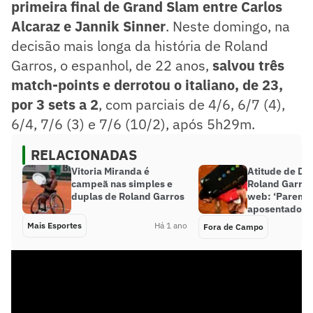
primeira final de Grand Slam entre Carlos
Alcaraz e Jannik Sinner
. Neste domingo, na
decisão mais longa da história de Roland
Garros, o espanhol, de 22 anos,
salvou três
match-points e derrotou o italiano, de 23,
por 3 sets a 2
, com parciais de 4/6, 6/7 (4),
6/4, 7/6 (3) e 7/6 (10/2), após 5h29m.
RELACIONADAS
Vitoria Miranda é
Atitude de Dj
campeã nas simples e
Roland Garro
duplas de Roland Garros
web: ‘Parem d
aposentadoria
Mais Esportes
Há 1 ano
Fora de Campo