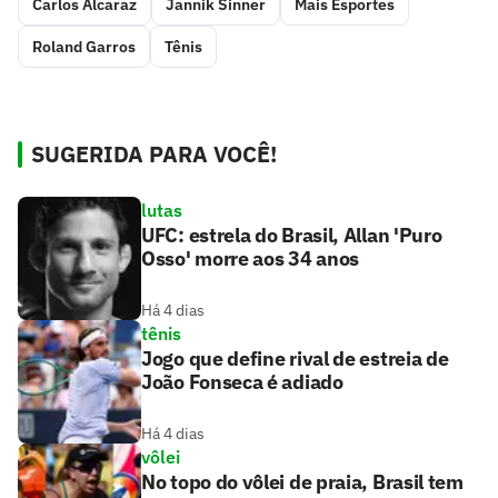
Carlos Alcaraz
Jannik Sinner
Mais Esportes
Roland Garros
Tênis
SUGERIDA PARA VOCÊ!
lutas
UFC: estrela do Brasil, Allan 'Puro
Osso' morre aos 34 anos
Há 4 dias
tênis
Jogo que define rival de estreia de
João Fonseca é adiado
Há 4 dias
vôlei
No topo do vôlei de praia, Brasil tem