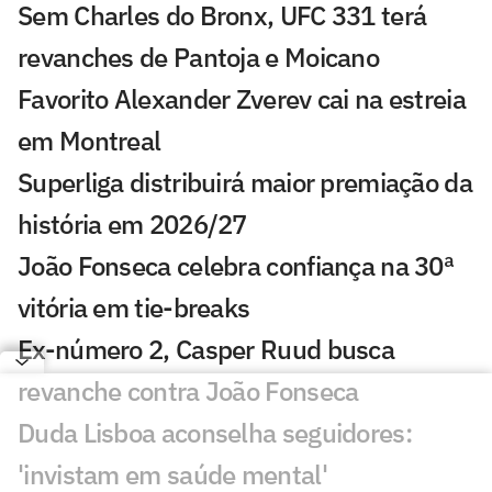
Sem Charles do Bronx, UFC 331 terá
revanches de Pantoja e Moicano
Favorito Alexander Zverev cai na estreia
em Montreal
Superliga distribuirá maior premiação da
história em 2026/27
João Fonseca celebra confiança na 30ª
vitória em tie-breaks
Ex-número 2, Casper Ruud busca
revanche contra João Fonseca
Duda Lisboa aconselha seguidores:
'invistam em saúde mental'