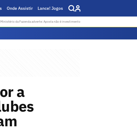
s
Onde Assistir
Lance! Jogos
Ministério da Fazenda adverte: Aposta não é investimento
or a
clubes
zam