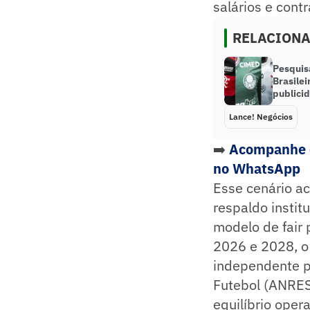
salários e cont
RELACION
Pesquis
Brasile
publicid
Lance! Negócios
➡️
Acompanhe o
no WhatsApp
Esse cenário ac
respaldo instit
modelo de fair 
2026 e 2028, o
independente p
Futebol (ANRES
equilíbrio opera