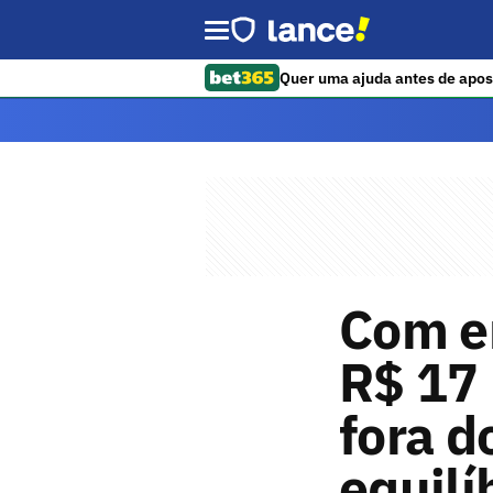
Quer uma ajuda antes de apos
Com e
R$ 17 
fora d
equilí