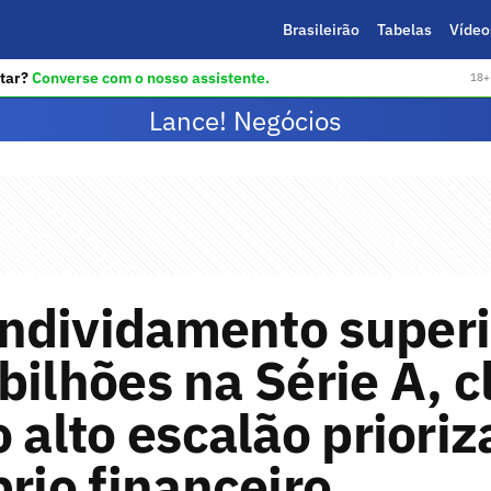
Brasileirão
Tabelas
Vídeo
tar?
Converse com o nosso assistente.
18+ 
Lance! Negócios
ndividamento superi
bilhões na Série A, 
o alto escalão priori
brio financeiro