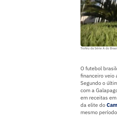
Troféu da Série A do Bras
O futebol brasi
financeiro vei
Segundo o últi
com a Galapago
em receitas em 
da elite do
Cam
mesmo período,