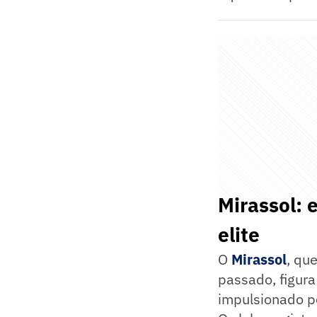
Mirassol: 
elite
O
Mirassol
, qu
passado, figur
impulsionado pe