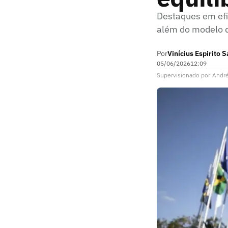
Destaques em efi
além do modelo 
Por
Vinícius Espirito 
05/06/2026
12:09
Supervisionado
por
Andr