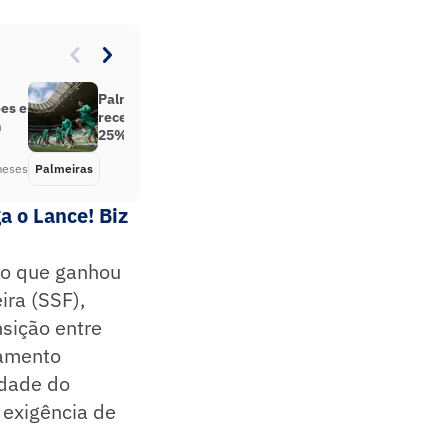
Palmeiras chega a R$ 1,6 bilhão de
es e
receitas, mas aumenta dívida em
m
25%
meses
Palmeiras
Há 2 meses
a o Lance! Biz
to que ganhou
ira (SSF),
nsição entre
ramento
idade do
 exigência de