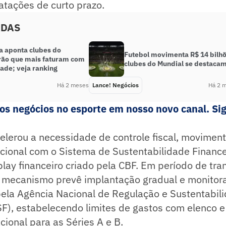
ratações de curto prazo.
ADAS
a aponta clubes do
Futebol movimenta R$ 14 bilhõ
irão que mais faturam com
clubes do Mundial se destaca
ade; veja ranking
Há 2 meses
Lance! Negócios
Há 2 
s negócios no esporte em nosso novo canal. Sig
elerou a necessidade de controle fiscal, movimen
ucional com o Sistema de Sustentabilidade Finance
play financeiro criado pela CBF. Em período de tra
 mecanismo prevê implantação gradual e monito
ela Agência Nacional de Regulação e Sustentabil
F), estabelecendo limites de gastos com elenco e
cional para as Séries A e B.