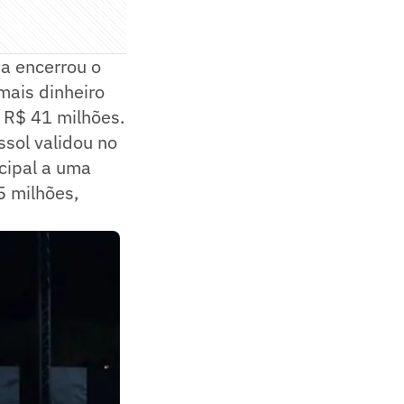
ta encerrou o
 mais dinheiro
e R$ 41 milhões.
sol validou no
ncipal a uma
5 milhões,