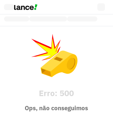
Erro:
500
Ops, não conseguimos