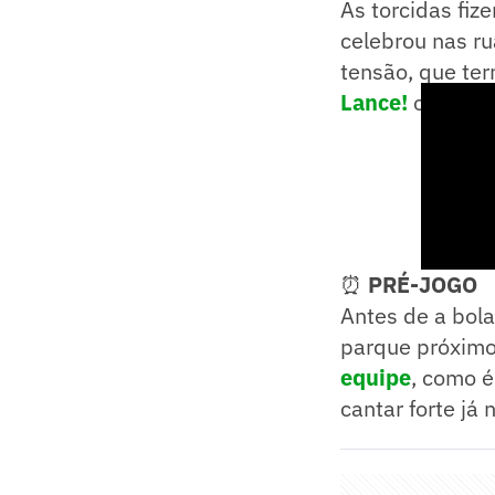
As torcidas fiz
celebrou nas ru
tensão, que te
Lance!
os momen
⏰
PRÉ-JOGO
Antes de a bola
parque próxim
equipe
, como é
cantar forte já