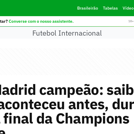
Brasileirão
Tabelas
Vídeo
tar?
Converse com o nosso assistente.
18+ 
Futebol Internacional
Madrid campeão: saib
aconteceu antes, dur
 final da Champions
e