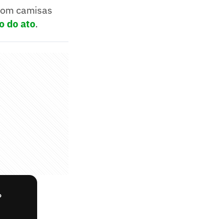
om camisas
o do ato
.
°