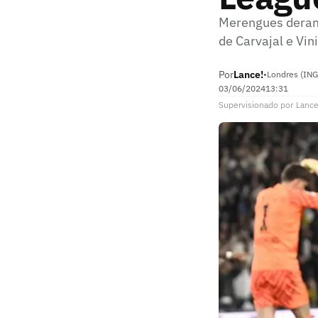
Merengues deram
de Carvajal e Vini
Por
Lance!
•
Londres (ING
03/06/2024
13:31
Supervisionado
por
Lance