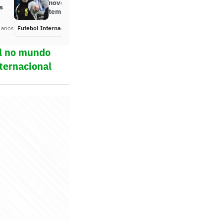
novo técnico para a próxima
s
temporada
 anos
Futebol Internacional
Há 2 anos
ol no mundo
ternacional