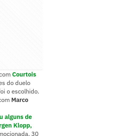
 com
Courtois
es do duelo
oi o escolhido.
 com
Marco
u alguns de
rgen Klopp,
mocionada. 30