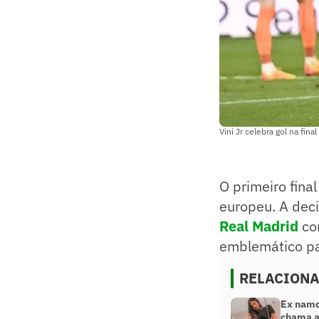
Vini Jr celebra gol na fi
O primeiro fina
europeu. A dec
Real Madrid
com
emblemático pa
RELACION
Ex namo
chama a