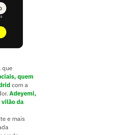
0
ns
, que
ociais, quem
drid
com a
dor.
Adeyemi,
 vilão da
nte e mais
çada