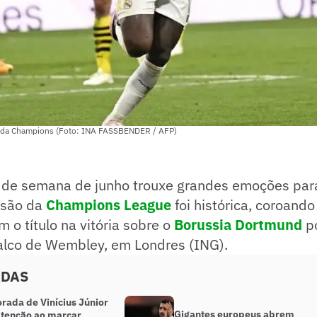
nal da Champions (Foto: INA FASSBENDER / AFP)
l de semana de junho trouxe grandes emoções para
isão da
Champions League
foi histórica, coroand
 o título na vitória sobre o
Borussia Dortmund
po
lco de Wembley, em Londres (ING).
ADAS
rada de Vinícius Júnior
Gigantes europeus abrem
tenção ao marcar