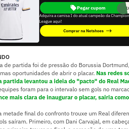
Pegar cupom
NCE1
Adquira a camisa I do atual campeão da Champio
League aqui!
Comprar na Netshoes
NDO
a de partida foi de pressão do Borussia Dortmund
mas oportunidades de abrir o placar.
Nas redes s
partida levantou a ideia do "pacto" do Real Ma
equipes foram para o intervalo sem gols no marca
ce mais clara de inaugurar o placar, sairia como
a metade final do confronto trouxe um Real difere
gols saíram. Primeiro, com Dani Carvajal, em cabe