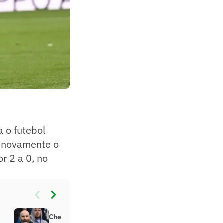
 o futebol
o novamente o
r 2 a 0, no
Chelsea anuncia contratação de