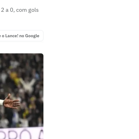
2 a 0, com gols
e o Lance! no Google