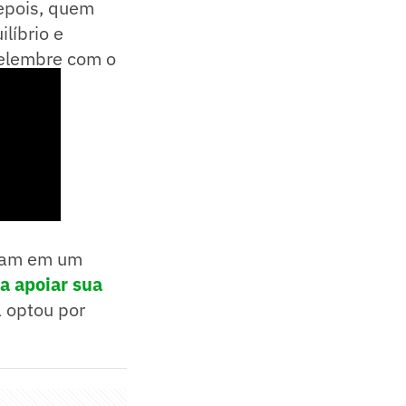
depois, quem
líbrio e
Relembre com o
aram em um
a apoiar sua
a optou por