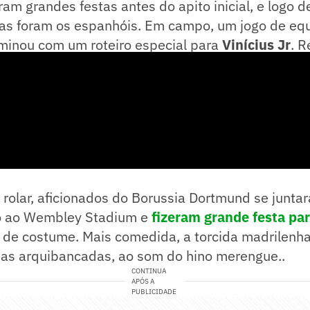
eram grandes festas antes do apito inicial, e logo 
as foram os espanhóis. Em campo, um jogo de equi
rminou com um roteiro especial para
Vinícius Jr
. 
tos marcantes da decisão continental.
 rolar, aficionados do Borussia Dortmund se junt
o ao Wembley Stadium e
fizeram grande festa par
 de costume. Mais comedida, a torcida madrilenh
 nas arquibancadas, ao som do hino merengue..
CONTINUA
APÓS A
PUBLICIDADE