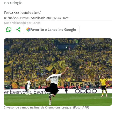
no relógio
Por
Lance!
•
Londres (ING)
01/06/2024
17:05
•
Atualizado em
01/06/2024
Supervisionado
por
Lance!
Favorite o Lance! no Google
Invasor de campo na final da Champions League. (Foto: AFP)