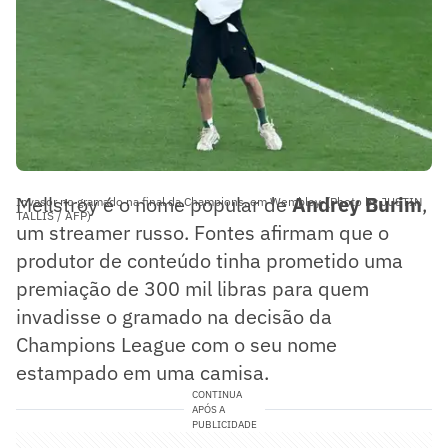
Mellstroy é o nome popular de
Andrey Burim
,
Invasor no gramado na final da Champions, em Wembley. (Photo by JUSTIN
TALLIS / AFP)
um streamer russo. Fontes afirmam que o
produtor de conteúdo tinha prometido uma
premiação de 300 mil libras para quem
invadisse o gramado na decisão da
Champions League com o seu nome
estampado em uma camisa.
CONTINUA
APÓS A
PUBLICIDADE