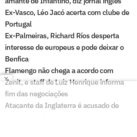
amante de Infantino, diz jornal inglês
Ex-Vasco, Léo Jacó acerta com clube de
Portugal
Ex-Palmeiras, Richard Ríos desperta
interesse de europeus e pode deixar o
Benfica
Flamengo não chega a acordo com
Zenit, e staff de Luiz Henrique informa
fim das negociações
Atacante da Inglaterra é acusado de
agressão após incidente em Londres
Conmebol reforça apoio a Infantino e se