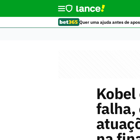
Quer uma ajuda antes de apos
Kobel 
falha,
atuaç
na fin