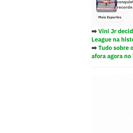
conquist
recorde
Mais Esportes
➡️
Vini Jr deci
League na hist
➡️
Tudo sobre o
afora agora no