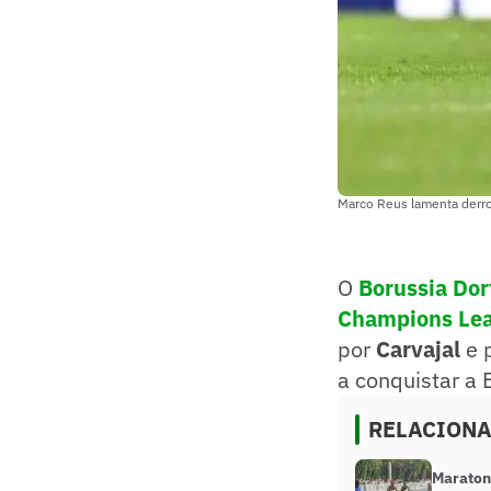
Marco Reus lamenta derro
O
Borussia Do
Champions Le
por
Carvajal
e 
a conquistar a
RELACION
Maraton