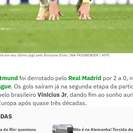
ta em seu último jogo pelo Borussia (Foto: INA FASSBENDER / AFP)
rtmund
foi derrotado pelo
Real Madrid
por 2 a 0, n
ague
. Os gols saíram já na segunda etapa da part
pelo brasileiro
Vinícius Jr
, dando fim ao sonho aur
 Europa após quase três décadas.
ADAS
a do Rio: queniana
Não é na Alemanha! Torcida do