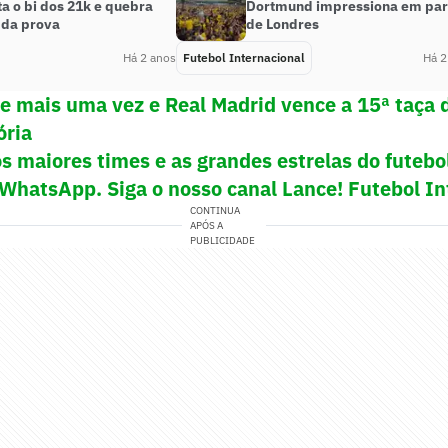
a o bi dos 21k e quebra
Dortmund impressiona em pa
 da prova
de Londres
Há 2 anos
Futebol Internacional
Há 2
de mais uma vez e Real Madrid vence a 15ª taça
ória
s maiores times e as grandes estrelas do futeb
 WhatsApp. Siga o nosso canal Lance! Futebol In
CONTINUA
APÓS A
PUBLICIDADE