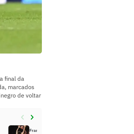
a final da
ida, marcados
inegro de voltar
Franca anula ataque do Flamengo,