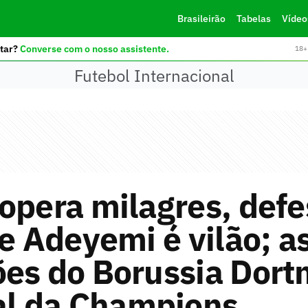
Brasileirão
Tabelas
Vídeo
tar?
Converse com o nosso assistente.
18+ 
Futebol Internacional
opera milagres, def
 e Adeyemi é vilão; a
ões do Borussia Dor
al da Champions