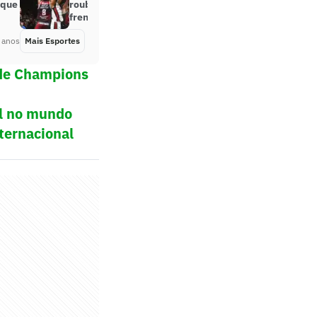
rque
rouba mando de quadra e sai na
frente na final do NBB
 anos
Mais Esportes
Há 2 anos
 de Champions
ol no mundo
ternacional