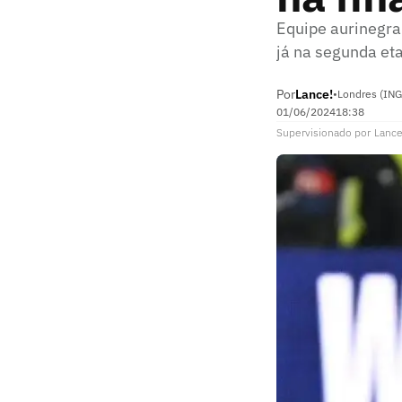
Equipe aurinegra 
já na segunda et
Por
Lance!
•
Londres (ING
01/06/2024
18:38
Supervisionado
por
Lance