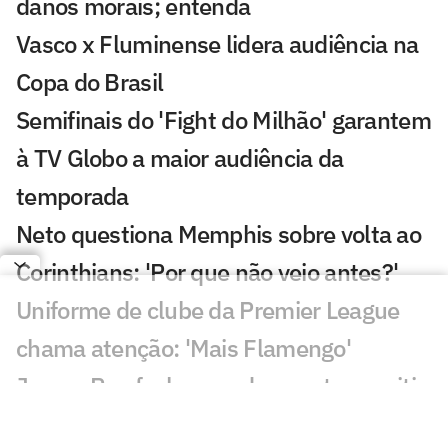
danos morais; entenda
Vasco x Fluminense lidera audiência na
Copa do Brasil
Semifinais do 'Fight do Milhão' garantem
à TV Globo a maior audiência da
temporada
Neto questiona Memphis sobre volta ao
Corinthians: 'Por que não veio antes?'
Uniforme de clube da Premier League
chama atenção: 'Mais Flamengo'
Jovem Pan fecha acordo para transmitir
campeonato europeu