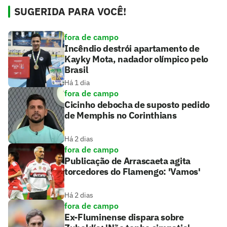
SUGERIDA PARA VOCÊ!
fora de campo
Incêndio destrói apartamento de
Kayky Mota, nadador olímpico pelo
Brasil
Há 1 dia
fora de campo
Cicinho debocha de suposto pedido
de Memphis no Corinthians
Há 2 dias
fora de campo
Publicação de Arrascaeta agita
torcedores do Flamengo: 'Vamos'
Há 2 dias
fora de campo
Ex-Fluminense dispara sobre