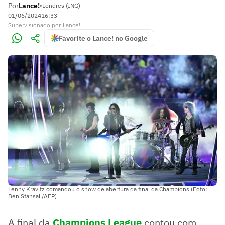
Por
Lance!
•
Londres (ING)
01/06/2024
16:33
Supervisionado
por
Lance!
Favorite o Lance! no Google
Lenny Kravitz comandou o show de abertura da final da Champions (Foto:
Ben Stansall/AFP)
A final da
Champions League
contou com