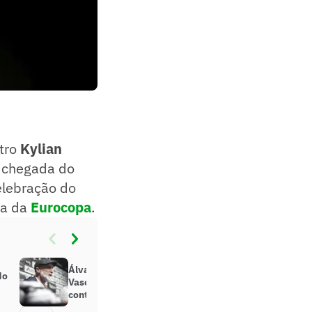
stro
Kylian
a chegada do
elebração do
ta da
Eurocopa
.
Álvaro Pacheco pode estrear pelo
do
Vasco alcançando feito importante
contra o Flamengo no Brasileirão