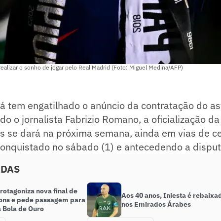
ealizar o sonho de jogar pelo Real Madrid (Foto: Miguel Medina/AFP)
á tem engatilhado o anúncio da contratação do a
do o jornalista Fabrizio Romano, a oficialização d
ês se dará na próxima semana, ainda em vias de c
 conquistado no sábado (1) e antecedendo a dispu
ADAS
protagoniza nova final de
Aos 40 anos, Iniesta é rebaixa
ns e pede passagem para
nos Emirados Árabes
a Bola de Ouro