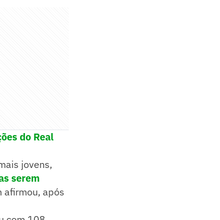
ções do Real
mais jovens,
as serem
m afirmou, após
iu com 108