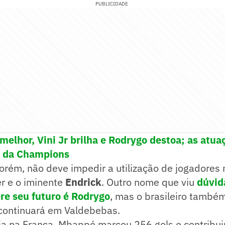
PUBLICIDADE
 melhor, Vini Jr brilha e Rodrygo destoa; as atua
l da Champions
rém, não deve impedir a utilização de jogadores 
r e o iminente
Endrick
. Outro nome que viu
dúvid
re seu futuro é Rodrygo
, mas o brasileiro també
 continuará em Valdebebas.
ria na França, Mbappé marcou 256 gols e contribu