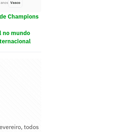
 anos
Vasco
Há 2 anos
a de Champions
ol no mundo
ternacional
evereiro, todos