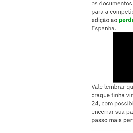
os documentos j
para a competiç
edição ao
perde
Espanha.
Vale lembrar q
craque tinha v
24, com possibi
encerrar sua p
passo mais pert