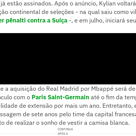
á estão assinados. Após o anúncio, Kylian voltar
ão continental de seleções - na qual saiu como vi
r pênalti contra a Suíça
-, e em julho, iniciará se
ue a aquisição do Real Madrid por Mbappé será de
ínculo com o
Paris Saint-Germain
até o fim da te
lidade de extensão por mais um ano. Entretanto, 
assagem de sete anos pelo time da capital france
o de realizar o sonho de vestir a camisa blanca.
CONTINUA
APÓS A