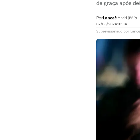
de graça após de
Por
Lance!
•
Madri (ESP)
02/06/2024
10:34
Supervisionado
por
Lance