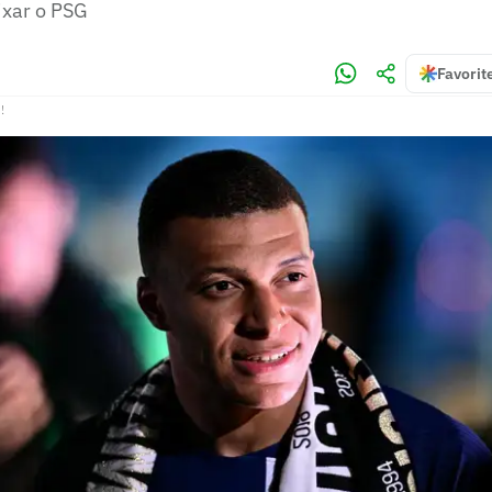
ixar o PSG
Favorit
!