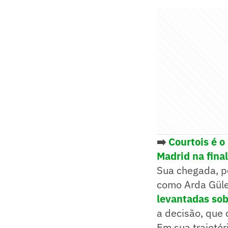
➡️
Courtois é o
Madrid na fina
Sua chegada, po
como Arda Güle
levantadas sob
a decisão, que
Em sua trajetó