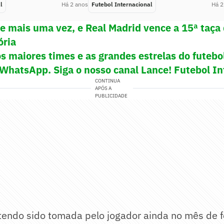
l
Há 2 anos
Futebol Internacional
Há 2
de mais uma vez, e Real Madrid vence a 15ª taç
ória
s maiores times e as grandes estrelas do futeb
 WhatsApp. Siga o nosso canal Lance! Futebol In
CONTINUA
APÓS A
PUBLICIDADE
tendo sido tomada pelo jogador ainda no mês de f