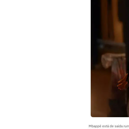
Mbappé está de saída rum