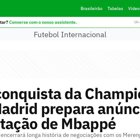
Brasileirão
Tabelas
Vídeo
tar?
Converse com o nosso assistente.
18+ 
Futebol Internacional
conquista da Champi
adrid prepara anúnc
atação de Mbappé
 encerrará longa história de negociações com os Mere