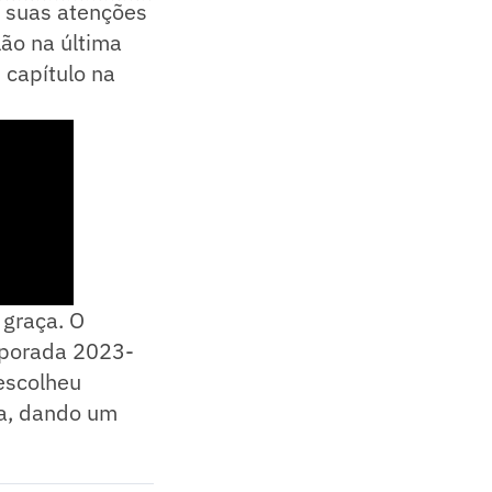
á suas atenções
lão na última
u capítulo na
 graça. O
mporada 2023-
escolheu
sa, dando um