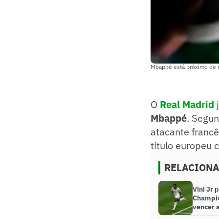
Mbappé está próximo de r
O
Real Madrid
j
Mbappé
. Segun
atacante franc
título europeu
RELACION
Vini Jr 
Champio
vencer 