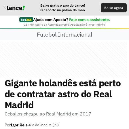
Baixe grátis o app do Lance!
Baixe agora
O esporte na palma da mão.
Ajuda com Aposta?
Fale com o assistente.
18+ Ministério da Fazenda adverte: Aposta não é investimento
Futebol Internacional
Gigante holandês está perto
de contratar astro do Real
Madrid
Ceballos chegou ao Real Madrid em 2017
Por
Igor Reis
•
Rio de Janeiro (RJ)