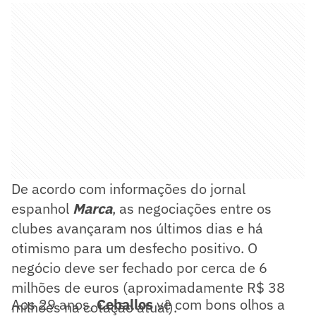
De acordo com informações do jornal
espanhol
Marca
, as negociações entre os
clubes avançaram nos últimos dias e há
otimismo para um desfecho positivo. O
negócio deve ser fechado por cerca de 6
milhões de euros (aproximadamente R$ 38
Aos 29 anos,
Ceballos
vê com bons olhos a
milhões na cotação atual).