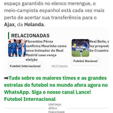
espaço garantido no elenco merengue, o
meio-campista espanhol está cada vez mais
perto de acertar sua transferência para o
Ajax
, da
Holanda
.
RELACIONADAS
Florentino Pérez
Real Betis, da
confirma Mourinho como
faz proposta p
novo treinador do Real
do Cruzeiro
Madrid caso vença
eleição
Futebol Nacional
Futebol Internacional
Há 2 meses
➡️
Tudo sobre os maiores times e as grandes
estrelas do futebol no mundo afora agora no
WhatsApp. Siga o nosso canal Lance!
Futebol Internacional
CONTINUA
APÓS A
PUBLICIDADE