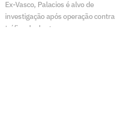
Ex-Vasco, Palacios é alvo de
investigação após operação contra
tráfico de drogas
Cidades-sede dos EUA cobram Fifa por
promessa milionária feita para a Copa do
Mundo de 2026
Premier League tem recorde de novos
técnicos em início de temporada
Kerolin é anunciada pelo Barcelona e se
torna maior transferência do clube no
feminino
Espanha define volta após título