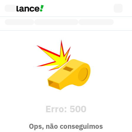
Erro:
500
Ops, não conseguimos