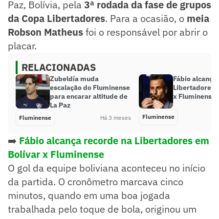
Paz, Bolívia, pela
3ª rodada da fase de grupos
da Copa Libertadores
. Para a ocasião, o
meia
Robson Matheus
foi o responsável por abrir o
placar.
RELACIONADAS
Zubeldía muda
Fábio alcança
escalação do Fluminense
Libertadores 
para encarar altitude de
x Fluminense
La Paz
Fluminense
Fluminense
Há 3 meses
➡️
Fábio alcança recorde na Libertadores em
Bolívar x Fluminense
O gol da equipe boliviana aconteceu no início
da partida. O cronômetro marcava cinco
minutos, quando em uma boa jogada
trabalhada pelo toque de bola, originou um