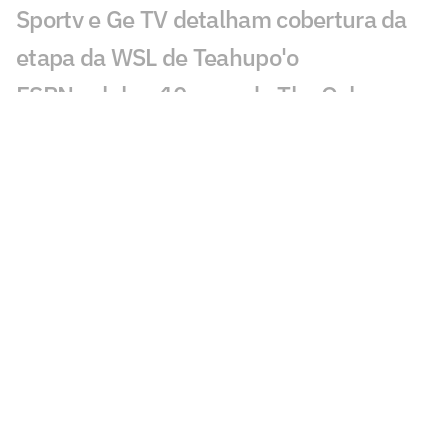
Sportv e Ge TV detalham cobertura da
etapa da WSL de Teahupo'o
ESPN celebra 10 anos do The Ocho com
mais de 70 horas de esportes inusitados
Morre Geraldão, ex-atacante bicampeão
paulista pelo Corinthians, aos 77 anos
Europeus reagem a decisão do Real
Madrid sobre Vini Jr: 'Realmente'
Jogos da Copa do Brasil impulsionam
audiência da TV Globo
Desimpedidos entra no top 10 da Kings
League no Mundial de Clubes