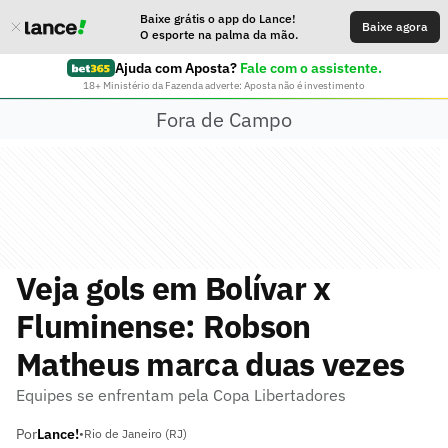
Baixe grátis o app do Lance!
Baixe agora
O esporte na palma da mão.
Ajuda com Aposta?
Fale com o assistente.
18+ Ministério da Fazenda adverte: Aposta não é investimento
Fora de Campo
Veja gols em Bolívar x
Fluminense: Robson
Matheus marca duas vezes
Equipes se enfrentam pela Copa Libertadores
Por
Lance!
•
Rio de Janeiro (RJ)