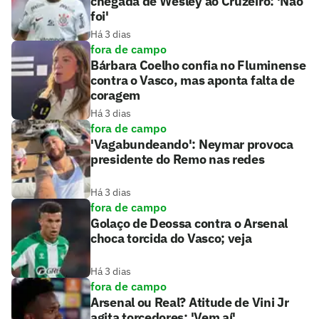
chegada de Wesley ao Cruzeiro: 'Não
foi'
Há 3 dias
fora de campo
Bárbara Coelho confia no Fluminense
contra o Vasco, mas aponta falta de
coragem
Há 3 dias
fora de campo
'Vagabundeando': Neymar provoca
presidente do Remo nas redes
Há 3 dias
fora de campo
Golaço de Deossa contra o Arsenal
choca torcida do Vasco; veja
Há 3 dias
fora de campo
Arsenal ou Real? Atitude de Vini Jr
agita torcedores: 'Vem aí'