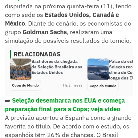
disputada na próxima quinta-feira (11), tendo
como sede os
Estados Unidos, Canadá e
México
. Diante do cenário, os economistas do
grupo
Goldman Sachs
, realizaram uma
simulação de possíveis resultados do torneio.
RELACIONADAS
Bastidores da chegada
Palco da estre
da Seleção Brasileira aos
Seleção recebe
Estados Unidos
clima de Copa
longe dos EU
Copa do Mundo
Há 2 meses
Copa do Mundo
➡️
Seleção desembarca nos EUA e começa
preparação final para a Copa; veja vídeo
A previsão apontou a Espanha como a grande
favorita ao título. De acordo com o estudo, os
espanhóis têm 26% de chances. O Brasil