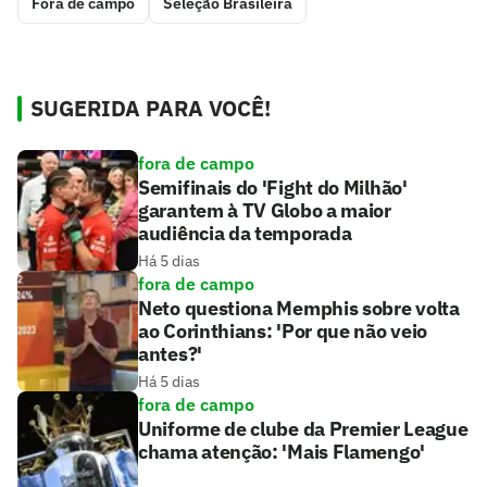
Fora de campo
Seleção Brasileira
SUGERIDA PARA VOCÊ!
fora de campo
Semifinais do 'Fight do Milhão'
garantem à TV Globo a maior
audiência da temporada
Há 5 dias
fora de campo
Neto questiona Memphis sobre volta
ao Corinthians: 'Por que não veio
antes?'
Há 5 dias
fora de campo
Uniforme de clube da Premier League
chama atenção: 'Mais Flamengo'