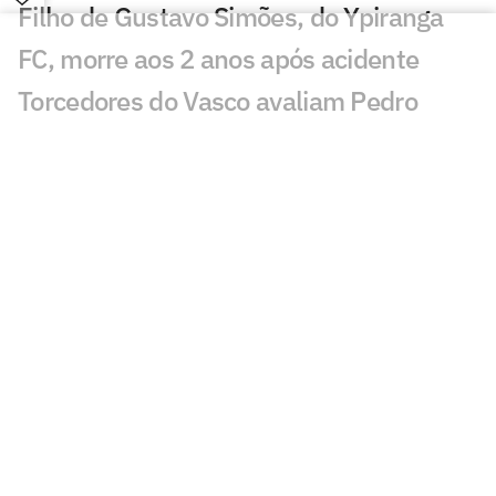
Filho de Gustavo Simões, do Ypiranga
FC, morre aos 2 anos após acidente
Torcedores do Vasco avaliam Pedro
Emanuel contra o Fluminense:
'Impressionante'
Esposa de Andrés Gómez, do Vasco,
desabafa após classificação sobre o
Fluminense
Torcida do Fluminense aponta culpado
por queda para o Vasco: 'Parabéns'
Torcedores provocam Fluminense após
eliminação; veja memes