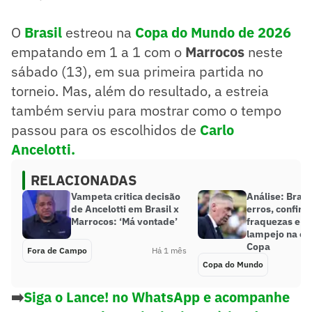
O
Brasil
estreou na
Copa do Mundo de 2026
empatando em 1 a 1 com o
Marrocos
neste
sábado (13), em sua primeira partida no
torneio. Mas, além do resultado, a estreia
também serviu para mostrar como o tempo
passou para os escolhidos de
Carlo
Ancelotti.
RELACIONADAS
Vampeta critica decisão
Análise: Brasi
de Ancelotti em Brasil x
erros, confir
Marrocos: ‘Má vontade’
fraquezas e d
lampejo na est
Copa
Fora de Campo
Há 1 mês
Copa do Mundo
➡️
Siga o Lance! no WhatsApp e acompanhe