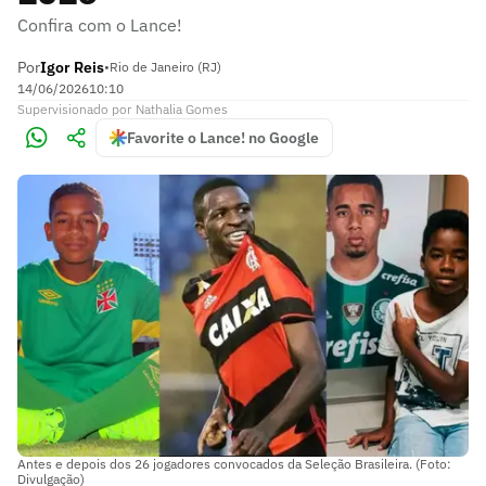
Confira com o Lance!
Por
Igor Reis
•
Rio de Janeiro (RJ)
14/06/2026
10:10
Supervisionado
por
Nathalia Gomes
Favorite o Lance! no Google
Antes e depois dos 26 jogadores convocados da Seleção Brasileira. (Foto:
Divulgação)