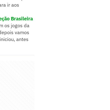
ra ir aos
eção Brasileira
em os jogos da
e depois vamos
niciou, antes