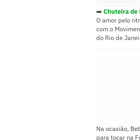
➡️
Chuteira de 
O amor pelo rit
com o Moviment
do Rio de Janei
Na ocasião, Be
para tocar na 