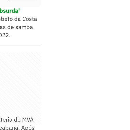
Absurda'
Bebeto da Costa
las de samba
022.
ateria do MVA
acabana. Após