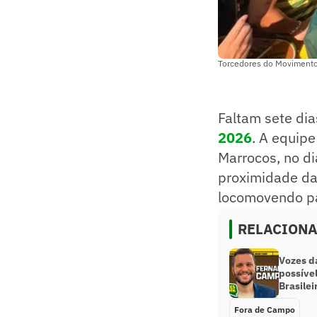
Torcedores do Movimento
Faltam sete di
2026
. A equip
Marrocos, no d
proximidade da
locomovendo pa
RELACION
Vozes d
possível
Brasilei
Fora de Campo