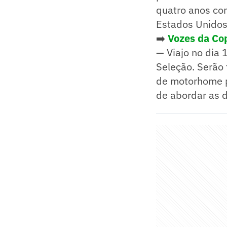
quatro anos com
Estados Unidos
➡️
Vozes da Cop
— Viajo no dia 
Seleção. Serão 
de motorhome pa
de abordar as d