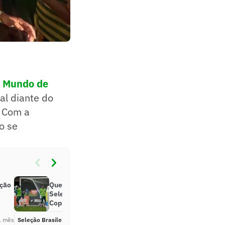
do Mundo de
ial diante do
. Com a
o se
eção
Quem deveria ser o goleiro da
Seleção Brasileira na estreia da
Copa? Compare e vote
1 mês
Seleção Brasileira
Há 1 mês