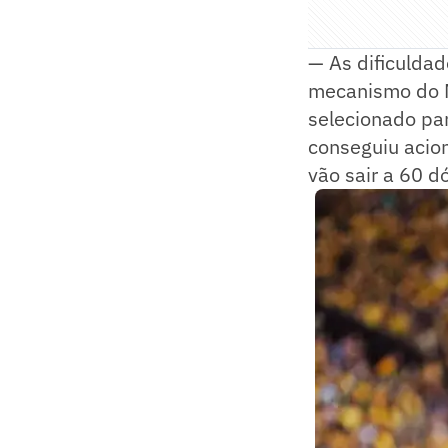
— As dificulda
mecanismo do M
selecionado pa
conseguiu acion
vão sair a 60 d