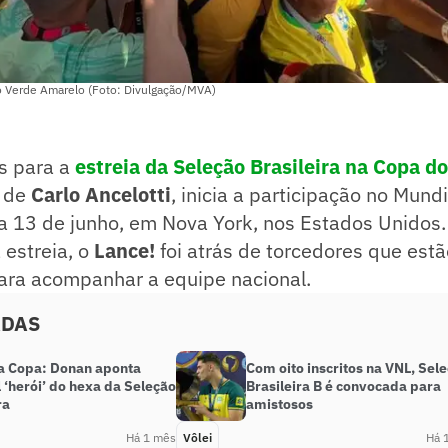
 Verde Amarelo (Foto: Divulgação/MVA)
as para a
estreia da Seleção Brasileira na Copa 
e de
Carlo Ancelotti
, inicia a participação no Mund
ia 13 de junho, em Nova York, nos Estados Unidos
 estreia, o
Lance!
foi atrás de torcedores que estã
ra acompanhar a equipe nacional.
ADAS
a Copa: Donan aponta
Com oito inscritos na VNL, Sel
 ‘herói’ do hexa da Seleção
Brasileira B é convocada para
ra
amistosos
Há 1 mês
Vôlei
Há 