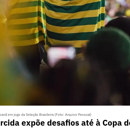
anã em jogo da Seleção Brasileira (Foto: Arquivo Pessoal)
orcida expõe desafios até à Copa 