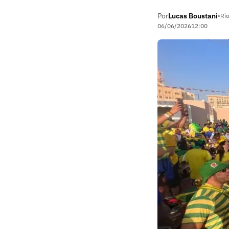
Por
Lucas Boustani
•
Rio
06/06/2026
12:00