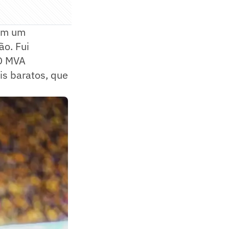
tem um
ão. Fui
 O MVA
is baratos, que