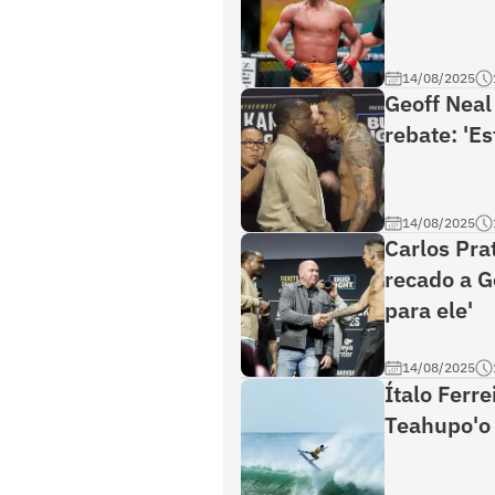
14/08/2025
Geoff Neal
rebate: 'E
14/08/2025
Carlos Pra
recado a G
para ele'
14/08/2025
Ítalo Ferr
Teahupo'o 