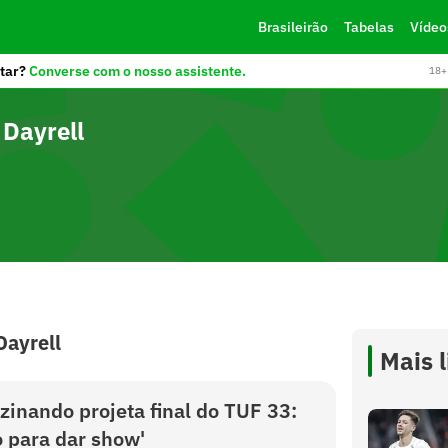
Brasileirão
Tabelas
Vídeo
tar?
Converse com o nosso assistente.
18+ 
 Dayrell
Dayrell
Mais 
zinando projeta final do TUF 33:
o para dar show'