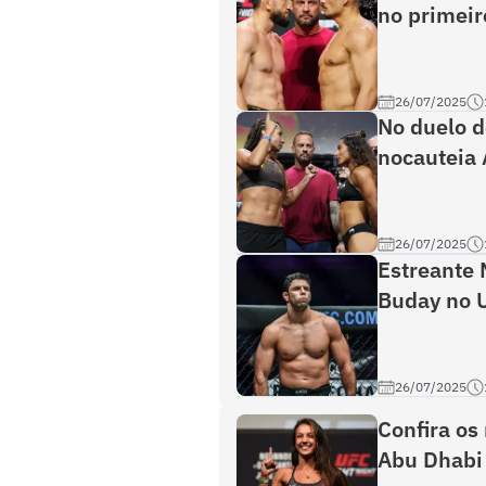
no primeir
26/07/2025
No duelo d
nocauteia
26/07/2025
Estreante 
Buday no 
26/07/2025
Confira os
Abu Dhabi