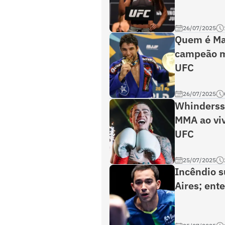
26/07/2025
Quem é Ma
campeão mu
UFC
26/07/2025
Whinderss
MMA ao viv
UFC
25/07/2025
Incêndio 
Aires; ent