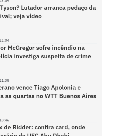
23:09
Tyson? Lutador arranca pedaço da
ival; veja vídeo
22:04
or McGregor sofre incêndio na
lícia investiga suspeita de crime
21:35
rano vence Tiago Apolonia e
a as quartas no WTT Buenos Aires
18:46
x de Ridder: confira card, onde
 horário do UFC Abu Dhabi