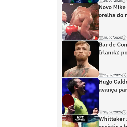
25/07/2025
Novo Mike 
orelha do r
25/07/2025
Bar de Con
Irlanda; po
25/07/2025
Hugo Calde
avança par
25/07/2025
Whittaker 
assistir e