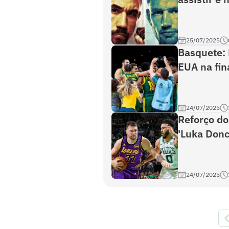
25/07/2025
Basquete: 
EUA na fin
24/07/2025
Reforço do
'Luka Donc
24/07/2025