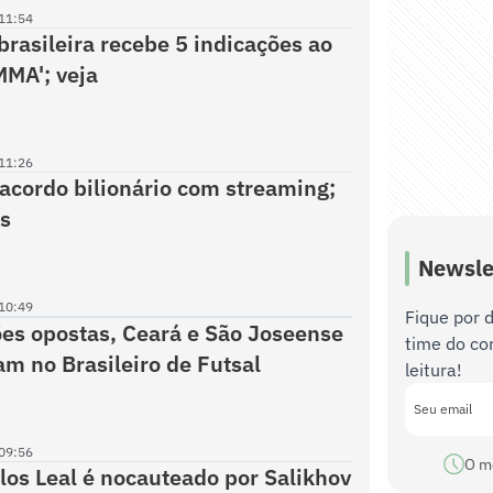
11:54
rasileira recebe 5 indicações ao
MMA'; veja
11:26
acordo bilionário com streaming;
es
Newsle
10:49
Fique por 
es opostas, Ceará e São Joseense
time do co
am no Brasileiro de Futsal
leitura!
09:56
O m
rlos Leal é nocauteado por Salikhov