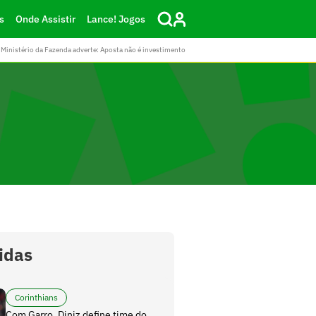
s
Onde Assistir
Lance! Jogos
Ministério da Fazenda adverte: Aposta não é investimento
lidas
Corinthians
Com Garro, Diniz define time do