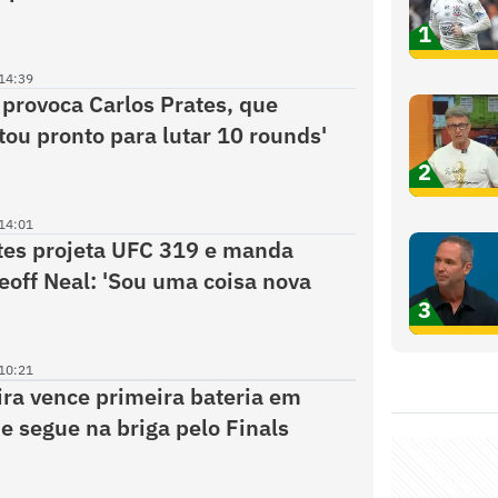
1
14:39
 provoca Carlos Prates, que
stou pronto para lutar 10 rounds'
2
14:01
tes projeta UFC 319 e manda
eoff Neal: 'Sou uma coisa nova
3
10:21
eira vence primeira bateria em
e segue na briga pelo Finals