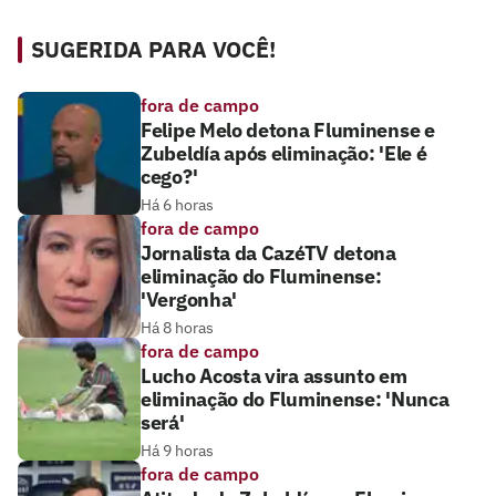
SUGERIDA PARA VOCÊ!
fora de campo
Felipe Melo detona Fluminense e
Zubeldía após eliminação: 'Ele é
cego?'
Há 6 horas
fora de campo
Jornalista da CazéTV detona
eliminação do Fluminense:
'Vergonha'
Há 8 horas
fora de campo
Lucho Acosta vira assunto em
eliminação do Fluminense: 'Nunca
será'
Há 9 horas
fora de campo