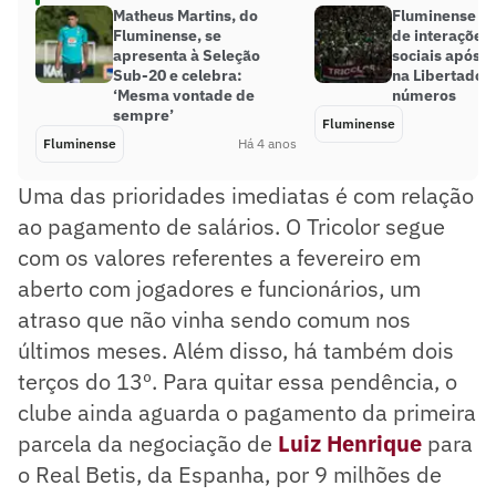
Matheus Martins, do
Fluminense so
Fluminense, se
de interações
apresenta à Seleção
sociais após 
Sub-20 e celebra:
na Libertadore
‘Mesma vontade de
números
sempre’
Fluminense
Fluminense
Há 4 anos
Uma das prioridades imediatas é com relação
ao pagamento de salários. O Tricolor segue
com os valores referentes a fevereiro em
aberto com jogadores e funcionários, um
atraso que não vinha sendo comum nos
últimos meses. Além disso, há também dois
terços do 13º. Para quitar essa pendência, o
clube ainda aguarda o pagamento da primeira
parcela da negociação de
Luiz Henrique
para
o Real Betis, da Espanha, por 9 milhões de