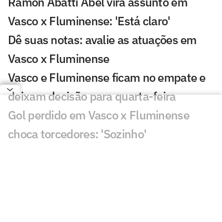
Ramon Abatti Abel vira assunto em
Vasco x Fluminense: 'Está claro'
Dê suas notas: avalie as atuações em
Vasco x Fluminense
Vasco e Fluminense ficam no empate e
deixam decisão para quarta-feira
Gol perdido em Vasco x Fluminense
choca torcedores: 'Sozinho'
Atuação de Ramon Rique em Vasco x
Fluminense repercute: 'Sentiu'
Discussão em Vasco x Fluminense
viraliza: 'Já expulsaram por menos'