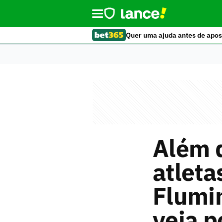
Quer uma ajuda antes de apos
Além d
atleta
Flumi
veja p