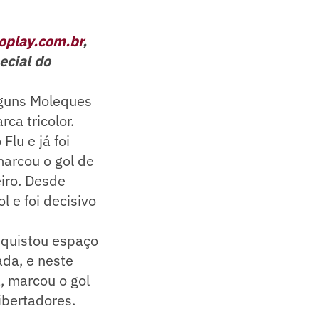
oplay.com.br
,
ecial do
lguns Moleques
ca tricolor.
Flu e já foi
marcou o gol de
eiro. Desde
 e foi decisivo
quistou espaço
ada, e neste
, marcou o gol
ibertadores.