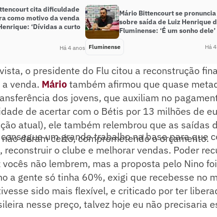
ttencourt cita dificuldade
Mário Bittencourt se pronuncia
ira como motivo da venda
sobre saída de Luiz Henrique 
Henrique: ‘Dívidas a curto
Fluminense: ‘É um sonho dele’
Fluminense
Há 4
Há 4 anos
vista, o presidente do Flu citou a reconstrução fi
 a venda.
Mário
também afirmou que quase metad
ansferência dos jovens, que auxiliam no pagament
idade de acertar com o Bétis por 13 milhões de e
ação atual), ele também relembrou que as saídas 
a consegue um grande trabalho na base para que c
não deram certo, comprometendo o orçamento.
 reconstruir o clube e melhorar vendas. Poder rec
 vocês não lembrem, mas a proposta pelo Nino foi
mo a gente só tinha 60%, exigi que recebesse no 
ivesse sido mais flexível, e criticado por ter libe
ileira nesse preço, talvez hoje eu não precisaria 