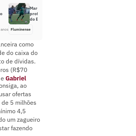
Marcelinho comemora estreia no
do
profissional do Fluminense diante
do Boavista: ‘Sonho de criança’
 anos
Fluminense
Há 4 anos
nanceira como
e do caixa do
o de dívidas.
uros (R$70
de
Gabriel
onsiga, ao
usar ofertas
 de 5 milhões
mínimo 4,5
rado um zagueiro
estar fazendo