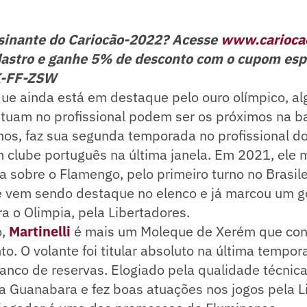
ssinante do Cariocão-2022? Acesse
www.carioca
astro e ganhe 5% de desconto com o cupom esp
K-FF-ZSW
que ainda está em destaque pelo ouro olímpico, a
uam no profissional podem ser os próximos na bar
nos, faz sua segunda temporada no profissional do 
 clube português na última janela. Em 2021, ele 
ria sobre o Flamengo, pelo primeiro turno no Brasil
e vem sendo destaque no elenco e já marcou um gol
ra o Olimpia, pela Libertadores.
o,
Martinelli
é mais um Moleque de Xerém que con
o. O volante foi titular absoluto na última tempor
banco de reservas. Elogiado pela qualidade técnica
ça Guanabara e fez boas atuações nos jogos pela L