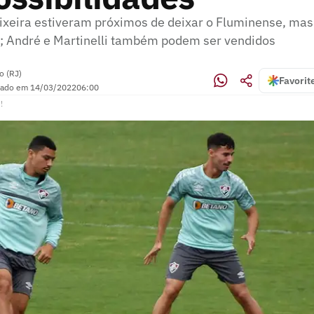
eixeira estiveram próximos de deixar o Fluminense, mas
; André e Martinelli também podem ser vendidos
o (RJ)
Favorit
zado em
14/03/2022
06:00
!