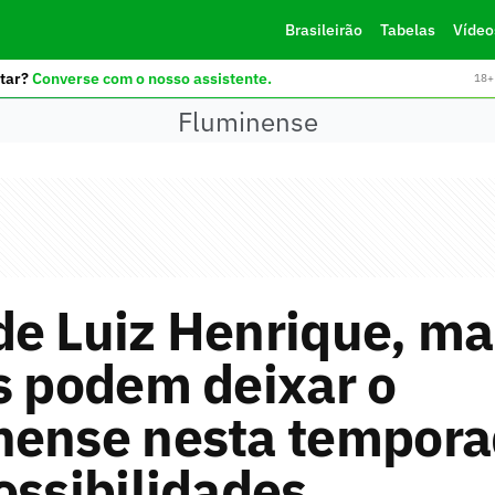
Brasileirão
Tabelas
Vídeo
tar?
Converse com o nosso assistente.
18+ 
Fluminense
e Luiz Henrique, ma
s podem deixar o
nense nesta tempora
ossibilidades