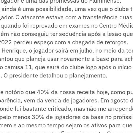
 jogador é uma das promessas do Fluminense.
a ainda é uma possibilidade, uma vez que o clube t
gador. O atacante estava com a transferência qua
, quando foi reprovado em exames no Centro Médic
ém não conseguiu ter sequência após a lesão que 
022 perdeu espaço com a chegada de reforços.
 Henrique, o jogador sairá em julho, no meio da t
iantou que planeja usar novamente a base para ac
o camisa 11, que sairá do clube logo após o iníci
s. O presidente detalhou o planejamento.
o e notório que 40% da nossa receita hoje, como p
sparência, vem da venda de jogadores. Em agosto 
onde fui bastante criticado, mas não me arrepend
 pelo menos 30% de jogadores da base no profissi
rmem e ao mesmo tempo sejam os ativos para que