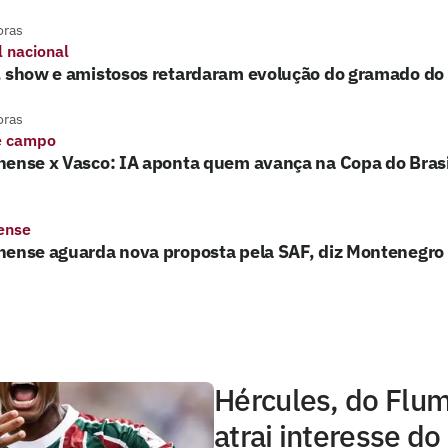
oras
l nacional
, show e amistosos retardaram evolução do gramado d
oras
e campo
nense x Vasco: IA aponta quem avança na Copa do Brasi
ense
nense aguarda nova proposta pela SAF, diz Montenegro
Hércules, do Flu
atrai interesse do