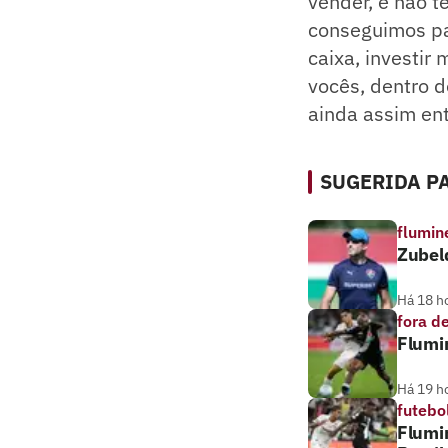
vender, e não 
conseguimos pa
caixa, investir
vocês, dentro d
ainda assim en
SUGERIDA PA
flumin
Zubeld
Há 18 h
fora d
Flumin
Há 19 h
futebo
Flumi