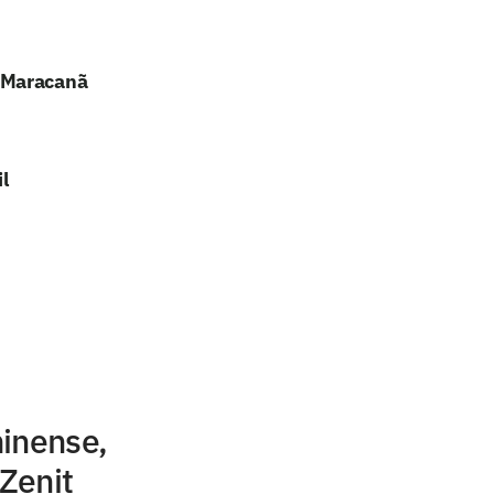
o Maracanã
l
minense,
 Zenit