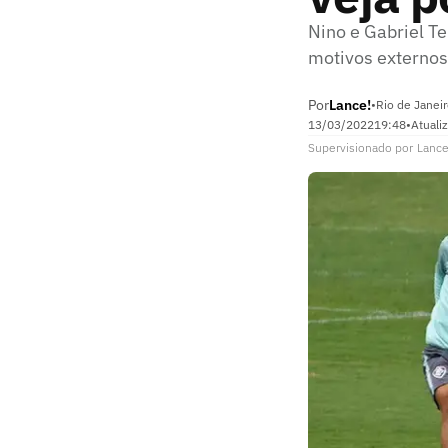
Nino e Gabriel T
motivos externos
Por
Lance!
•
Rio de Janeir
13/03/2022
19:48
•
Atuali
Supervisionado
por
Lance