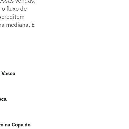
 essas vendas,
o fluxo de
 Acreditem
lha mediana. E
o Vasco
oca
vo na Copa do