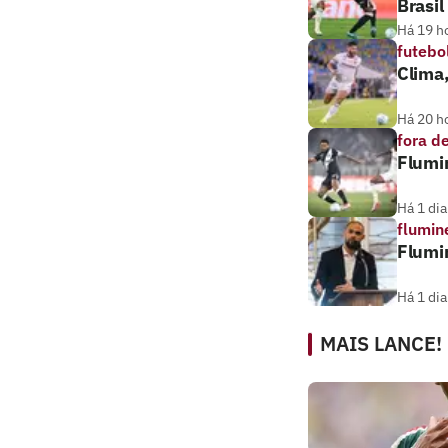
Brasil
Há 19 h
futebo
Clima
Há 20 h
fora d
Flumi
Há 1 dia
flumin
Flumi
Há 1 dia
MAIS LANCE!