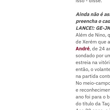
isso - disse.
Ainda não é a
preencha o cad
LANCE!: GE-J
Além de Nino, 
de Xerém que at
André
, de 24 a
sondado por um
estreia na vitó
então, o volant
na partida cont
No meio-camp
e reconheciment
ano foi para o 
do título da Ta