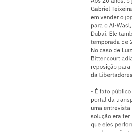
Aos 20 anos, o
Gabriel Teixeir
em vender o jo
para o Al-Wasl
Dubai. Ele tamb
temporada de 2
No caso de Luiz
Bittencourt ad
reposição para 
da Libertadore
- É fato públic
portal da tran
uma entrevista 
solução era ter
que eles perfo