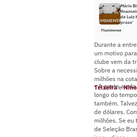
Mário Bi
finance
de Luiz 
prazo’
Fluminense
Durante a entre
um motivo para
clube vem da tr
Sobre a necess
milhões na cot
- A gente aind
Teixeira
e
Nino
longo do tempo,
também. Talvez
de dólares. Co
milhões. Se eu t
de Seleção Bras