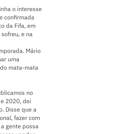
inha o interesse
se confirmada
o da Fifa, em
sofreu, e na
emporada. Mário
har uma
o do mata-mata
ublicamos no
de 2020, dei
o. Disse que a
onal, fazer com
 a gente possa