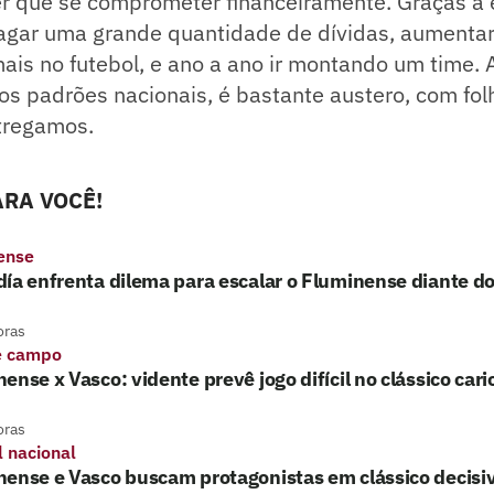
ter que se comprometer financeiramente. Graças a
gar uma grande quantidade de dívidas, aumentar 
 mais no futebol, e ano a ano ir montando um time.
os padrões nacionais, é bastante austero, com fo
tregamos.
RA VOCÊ!
ense
ía enfrenta dilema para escalar o Fluminense diante d
oras
e campo
ense x Vasco: vidente prevê jogo difícil no clássico cari
oras
l nacional
nense e Vasco buscam protagonistas em clássico decisi