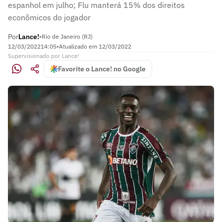
espanhol em julho; Flu manterá 15% dos direitos
econômicos do jogador
Por
Lance!
•
Rio de Janeiro (RJ)
12/03/2022
14:05
•
Atualizado em
12/03/2022
Supervisionado
por
Lance!
Favorite o Lance! no Google