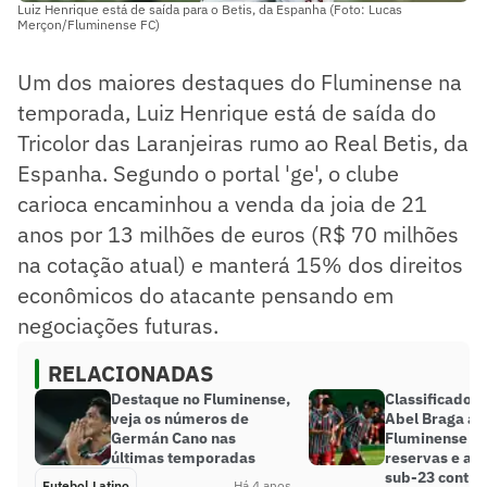
Luiz Henrique está de saída para o Betis, da Espanha (Foto: Lucas
Merçon/Fluminense FC)
Um dos maiores destaques do Fluminense na
temporada, Luiz Henrique está de saída do
Tricolor das Laranjeiras rumo ao Real Betis, da
Espanha. Segundo o portal 'ge', o clube
carioca encaminhou a venda da joia de 21
anos por 13 milhões de euros (R$ 70 milhões
na cotação atual) e manterá 15% dos direitos
econômicos do atacante pensando em
negociações futuras.
RELACIONADAS
Destaque no Fluminense,
Classificado n
veja os números de
Abel Braga a
Germán Cano nas
Fluminense c
últimas temporadas
reservas e atl
sub-23 contra
Futebol Latino
Há 4 anos