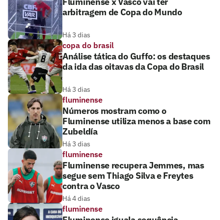
Fluminense x Vasco vai ter
arbitragem de Copa do Mundo
Há 3 dias
copa do brasil
Análise tática do Guffo: os destaques
da ida das oitavas da Copa do Brasil
Há 3 dias
fluminense
Números mostram como o
Fluminense utiliza menos a base com
Zubeldía
Há 3 dias
fluminense
Fluminense recupera Jemmes, mas
segue sem Thiago Silva e Freytes
contra o Vasco
Há 4 dias
fluminense
Fluminense iguala sequência