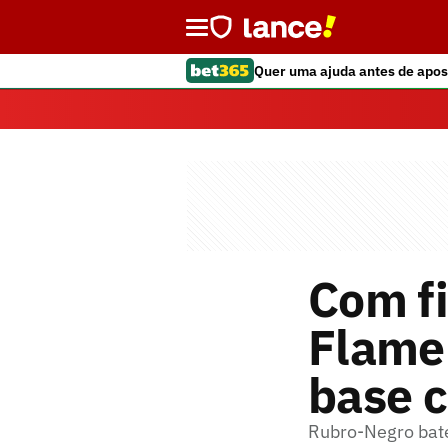
Quer uma ajuda antes de apos
Com fi
Flamen
base c
Rubro-Negro bate