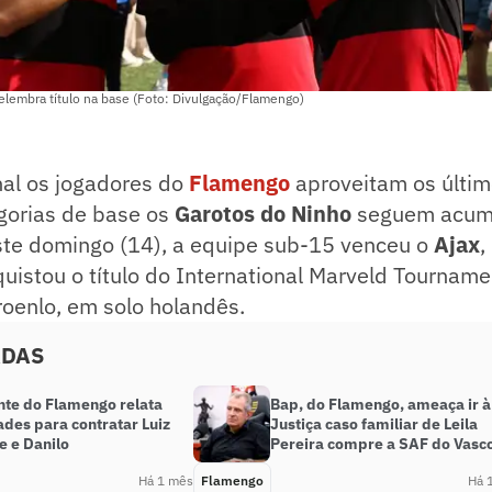
lembra título na base (Foto: Divulgação/Flamengo)
nal os jogadores do
Flamengo
aproveitam os últim
egorias de base os
Garotos do Ninho
seguem acum
ste domingo (14), a equipe sub-15 venceu o
Ajax
,
quistou o título do International Marveld Tournam
oenlo, em solo holandês.
ADAS
nte do Flamengo relata
Bap, do Flamengo, ameaça ir à
ades para contratar Luiz
Justiça caso familiar de Leila
e e Danilo
Pereira compre a SAF do Vasc
Há 1 mês
Flamengo
Há 