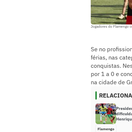
Jogadores do Flamengo ce
Se no profissio
férias, nas cat
conquistas. Ne
por 1 a 0 e con
na cidade de Gr
RELACION
Preside
dificuld
Henriqu
Flamengo