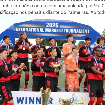
anha também contou com uma goleada por 9 a 0 
ificação nos pênaltis diante do Palmeiras. Ao tod
ram 25 gols e sofreram apenas três durante toda 