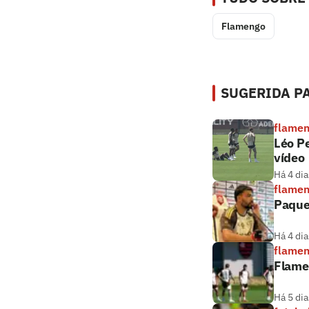
Flamengo
SUGERIDA PA
flame
Léo Pe
vídeo
Há 4 dia
flame
Paque
Há 4 dia
flame
Flamen
Há 5 dia