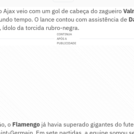
 o Ajax veio com um gol de cabeça do zagueiro
Val
undo tempo. O lance contou com assistência de
D
, ídolo da torcida rubro-negra.
CONTINUA
APÓS A
PUBLICIDADE
ão, o
Flamengo
já havia superado gigantes do fut
int-Germain. Em sete partidas, a equipe somou se