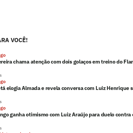
RA VOCÊ!
ngo
reira chama atenção com dois golaços em treino do Fla
s
ngo
tá elogia Almada e revela conversa com Luiz Henrique 
s
ngo
go ganha otimismo com Luiz Araújo para duelo contra 
s