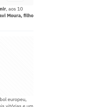
mir
, aos 10
avi Moura, filho
ebol europeu,
is vitórias e um