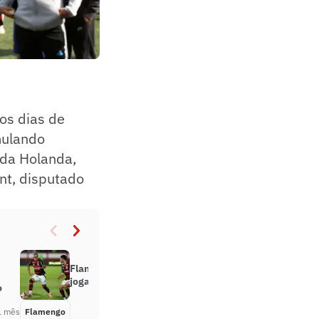
os dias de
ulando
 da Holanda,
ent, disputado
Flamengo encaminha venda de
jogador para o futebol europeu
o
1 mês
Flamengo
Há 1 mês