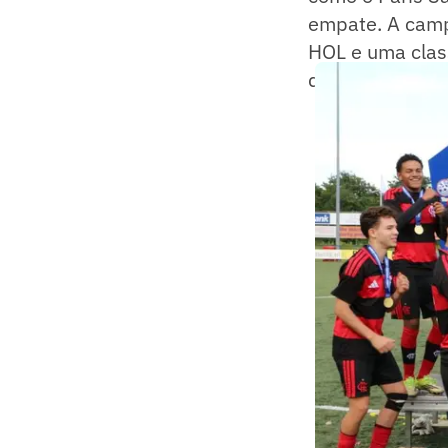
empate. A camp
HOL e uma class
do Ninho marca