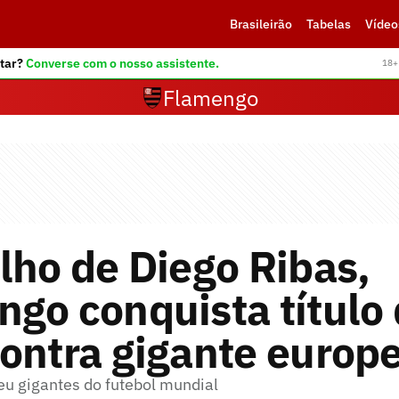
Brasileirão
Tabelas
Vídeo
tar?
Converse com o nosso assistente.
18+ 
Flamengo
lho de Diego Ribas,
go conquista título
ontra gigante europ
u gigantes do futebol mundial