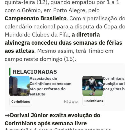
quinta-feira (12), quando empatou por 1 a 1
com o Grêmio, em Porto Alegre, pelo
Campeonato Brasileiro
. Com a paralisação do
calendário nacional para a disputa da Copa do
Mundo de Clubes da Fifa,
a diretoria
alvinegra concedeu duas semanas de férias
aos atletas
. Mesmo assim, terá Timão em
campo neste domingo (15).
RELACIONADAS
Associados do
Corinthians q
Corinthians convocam
punição ao Pa
ato por reforma do
por gritos ho
estatuto
Corinthians
Corinthians
Há 1 ano
➡️
Dorival Júnior exalta evolução do
Corinthians após semana livre