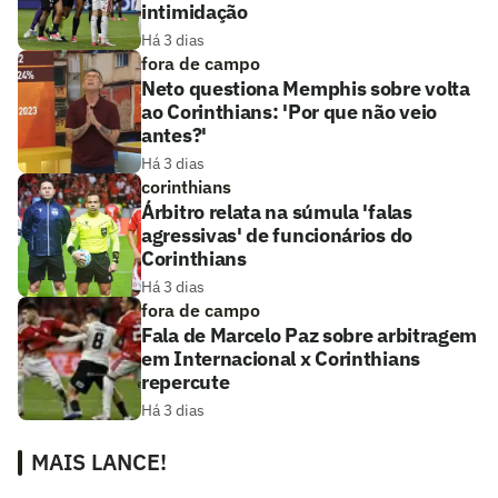
intimidação
Há 3 dias
fora de campo
Neto questiona Memphis sobre volta
ao Corinthians: 'Por que não veio
antes?'
Há 3 dias
corinthians
Árbitro relata na súmula 'falas
agressivas' de funcionários do
Corinthians
Há 3 dias
fora de campo
Fala de Marcelo Paz sobre arbitragem
em Internacional x Corinthians
repercute
Há 3 dias
MAIS LANCE!