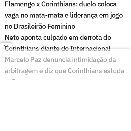
Flamengo x Corinthians: duelo coloca
vaga no mata-mata e liderança em jogo
no Brasileirão Feminino
Neto aponta culpado em derrota do
Corinthians diante do Internacional
Marcelo Paz denuncia intimidação da
arbitragem e diz que Corinthians estuda
ação
Hugo Souza vira alvo em Internacional x
Corinthians: 'Bizarro'
Lingard vira assunto em derrota do
Corinthians: 'Não precisava'