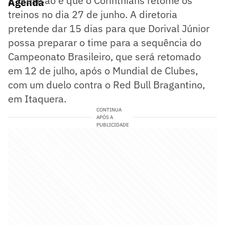
A previsão é que o Corinthians retome os
Agenda
treinos no dia 27 de junho. A diretoria
pretende dar 15 dias para que Dorival Júnior
possa preparar o time para a sequência do
Campeonato Brasileiro, que será retomado
em 12 de julho, após o Mundial de Clubes,
com um duelo contra o Red Bull Bragantino,
em Itaquera.
CONTINUA
APÓS A
PUBLICIDADE