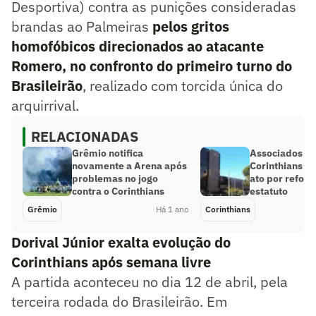
Desportiva) contra as punições consideradas
brandas ao Palmeiras
pelos gritos
homofóbicos direcionados ao atacante
Romero, no confronto do primeiro turno do
Brasileirão
, realizado com torcida única do
arquirrival.
RELACIONADAS
Grêmio notifica
Associados d
novamente a Arena após
Corinthians 
problemas no jogo
ato por refor
contra o Corinthians
estatuto
Grêmio
Há 1 ano
Corinthians
Dorival Júnior exalta evolução do
Corinthians após semana livre
A partida aconteceu no dia 12 de abril, pela
terceira rodada do Brasileirão. Em