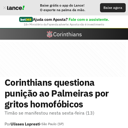
Baixe grátis o app do Lance!
Baixe agora
O esporte na palma da mão.
Ajuda com Aposta?
Fale com o assistente.
18+ Ministério da Fazenda adverte: Aposta não é investimento
Corinthians
Corinthians questiona
punição ao Palmeiras por
gritos homofóbicos
Timão se manifestou nesta sexta-feira (13)
Por
Ulisses Lopresti
•
São Paulo (SP)