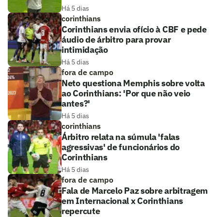
Há 5 dias
corinthians
Corinthians envia ofício à CBF e pede
áudio de árbitro para provar
intimidação
Há 5 dias
fora de campo
Neto questiona Memphis sobre volta
ao Corinthians: 'Por que não veio
antes?'
Há 5 dias
corinthians
Árbitro relata na súmula 'falas
agressivas' de funcionários do
Corinthians
Há 5 dias
fora de campo
Fala de Marcelo Paz sobre arbitragem
em Internacional x Corinthians
repercute