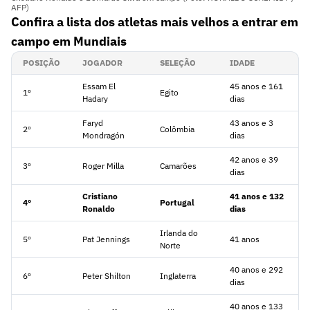
AFP)
Confira a lista dos atletas mais velhos a entrar em
campo em Mundiais
POSIÇÃO
JOGADOR
SELEÇÃO
IDADE
Essam El
45 anos e 161
1º
Egito
Hadary
dias
Faryd
43 anos e 3
2º
Colômbia
Mondragón
dias
42 anos e 39
3º
Roger Milla
Camarões
dias
Cristiano
41 anos e 132
4º
Portugal
Ronaldo
dias
Irlanda do
5º
Pat Jennings
41 anos
Norte
40 anos e 292
6º
Peter Shilton
Inglaterra
dias
40 anos e 133