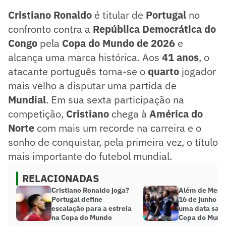
Cristiano Ronaldo
é titular de
Portugal
no
confronto contra a
República Democrática do
Congo
pela
Copa do Mundo de 2026
e
alcança uma marca histórica. Aos
41 anos
, o
atacante português torna-se o
quarto
jogador
mais velho a disputar uma partida de
Mundial
. Em sua sexta participação na
competição,
Cristiano
chega à
América do
Norte
com mais um recorde na carreira e o
sonho de conquistar, pela primeira vez, o título
mais importante do futebol mundial.
RELACIONADAS
Cristiano Ronaldo joga?
Além de Messi
Portugal define
16 de junho se
escalação para a estreia
uma data sagr
na Copa do Mundo
Copa do Mund