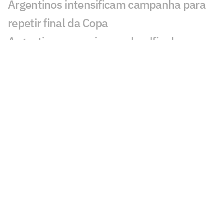
Argentinos intensificam campanha para
repetir final da Copa
Argentinos conspiram sobre 'final
manipulada' da Copa; veja teorias
Presidente da Fifa envia carta à seleção
argentina: 'Futuro promissor'
Davide Ancelotti reflete sobre
eliminação do Brasil na Copa:
'Decepção'
Sucesso nas redes sociais, Vozinha será
palestrante em evento no Rio
Gigantes da Europa brigam pela