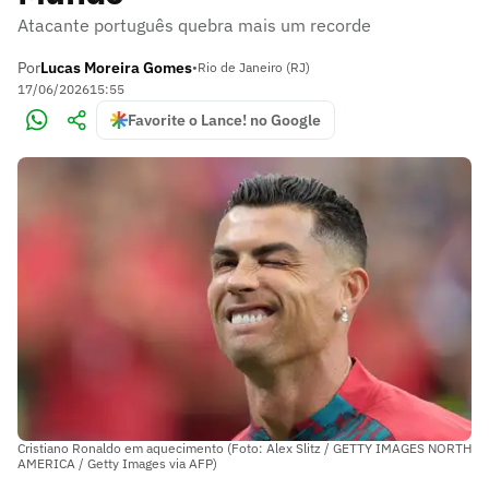
Atacante português quebra mais um recorde
Por
Lucas Moreira Gomes
•
Rio de Janeiro (RJ)
17/06/2026
15:55
Favorite o Lance! no Google
Cristiano Ronaldo em aquecimento (Foto: Alex Slitz / GETTY IMAGES NORTH
AMERICA / Getty Images via AFP)