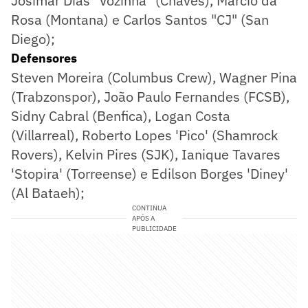
Josimar Dias "Vozinha" (Chaves), Márcio da
Rosa (Montana) e Carlos Santos "CJ" (San
Diego);
Defensores
Steven Moreira (Columbus Crew), Wagner Pina
(Trabzonspor), João Paulo Fernandes (FCSB),
Sidny Cabral (Benfica), Logan Costa
(Villarreal), Roberto Lopes 'Pico' (Shamrock
Rovers), Kelvin Pires (SJK), Ianique Tavares
'Stopira' (Torreense) e Edilson Borges 'Diney'
(Al Bataeh);
CONTINUA
APÓS A
PUBLICIDADE