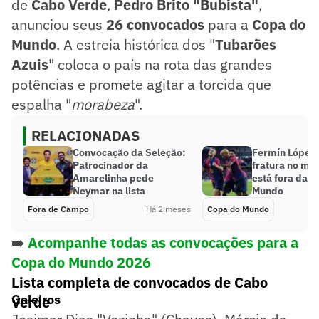
de
Cabo Verde
,
Pedro Brito "Bubista"
,
anunciou seus
26 convocados
para a
Copa do
Mundo
. A estreia histórica dos "
Tubarões
Azuis
" coloca o país na rota das grandes
potências e promete agitar a torcida que
espalha "
morabeza
".
RELACIONADAS
Convocação da Seleção:
Fermín López 
Patrocinador da
fratura no met
Amarelinha pede
está fora da 
Neymar na lista
Mundo
Fora de Campo
Há 2 meses
Copa do Mundo
➡️
Acompanhe todas as convocações para a
Copa do Mundo 2026
Lista completa de convocados de Cabo
Goleiros
Verde