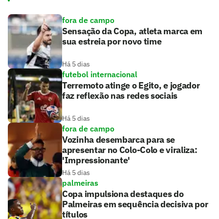
fora de campo
Sensação da Copa, atleta marca em
sua estreia por novo time
Há 5 dias
futebol internacional
Terremoto atinge o Egito, e jogador
faz reflexão nas redes sociais
Há 5 dias
fora de campo
Vozinha desembarca para se
apresentar no Colo-Colo e viraliza:
'Impressionante'
Há 5 dias
palmeiras
Copa impulsiona destaques do
Palmeiras em sequência decisiva por
títulos