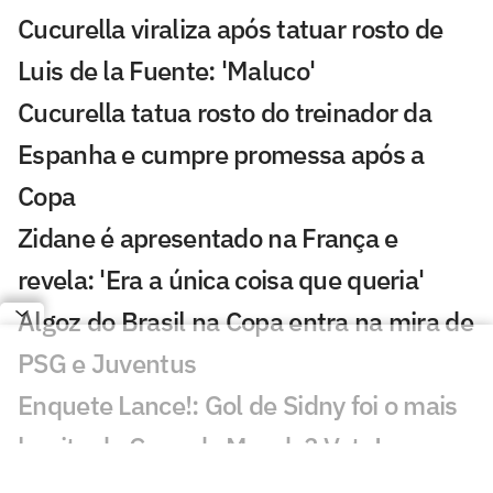
Cucurella viraliza após tatuar rosto de
Luis de la Fuente: 'Maluco'
Cucurella tatua rosto do treinador da
Espanha e cumpre promessa após a
Copa
Zidane é apresentado na França e
revela: 'Era a única coisa que queria'
Algoz do Brasil na Copa entra na mira de
PSG e Juventus
Enquete Lance!: Gol de Sidny foi o mais
bonito da Copa do Mundo? Vote!
Gol de Cabo Verde é eleito o melhor da