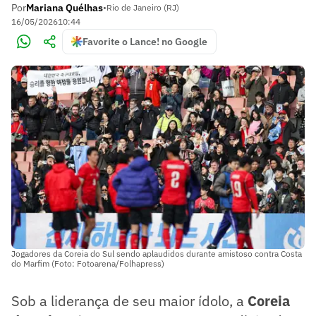
Por
Mariana Quélhas
•
Rio de Janeiro (RJ)
16/05/2026
10:44
Favorite o Lance! no Google
Jogadores da Coreia do Sul sendo aplaudidos durante amistoso contra Costa
do Marfim (Foto: Fotoarena/Folhapress)
Sob a liderança de seu maior ídolo, a
Coreia