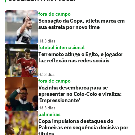
fora de campo
Sensação da Copa, atleta marca em
sua estreia por novo time
Há 3 dias
futebol internacional
Terremoto atinge o Egito, e jogador
faz reflexão nas redes sociais
Há 3 dias
fora de campo
Vozinha desembarca para se
apresentar no Colo-Colo e viraliza:
'Impressionante'
Há 3 dias
palmeiras
Copa impulsiona destaques do
Palmeiras em sequência decisiva por
títulos