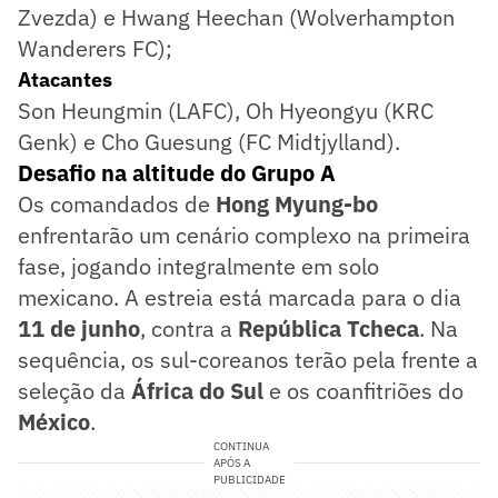
Zvezda) e Hwang Heechan (Wolverhampton
Wanderers FC);
Atacantes
Son Heungmin (LAFC), Oh Hyeongyu (KRC
Genk) e Cho Guesung (FC Midtjylland).
Desafio na altitude do Grupo A
Os comandados de
Hong Myung-bo
enfrentarão um cenário complexo na primeira
fase, jogando integralmente em solo
mexicano. A estreia está marcada para o dia
11 de junho
, contra a
República Tcheca
. Na
sequência, os sul-coreanos terão pela frente a
seleção da
África do Sul
e os coanfitriões do
México
.
CONTINUA
APÓS A
PUBLICIDADE