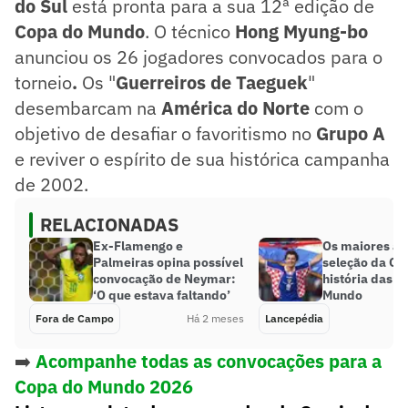
do Sul
está pronta para a sua 12ª edição de
Copa do Mundo
. O técnico
Hong Myung-bo
anunciou os 26 jogadores convocados para o
torneio
.
Os "
Guerreiros de Taeguek
"
desembarcam na
América do Norte
com o
objetivo de desafiar o favoritismo no
Grupo A
e reviver o espírito de sua histórica campanha
de 2002.
RELACIONADAS
Ex-Flamengo e
Os maiores art
Palmeiras opina possível
seleção da Cr
convocação de Neymar:
história das C
‘O que estava faltando’
Mundo
Fora de Campo
Há 2 meses
Lancepédia
➡️
Acompanhe todas as convocações para a
Copa do Mundo 2026