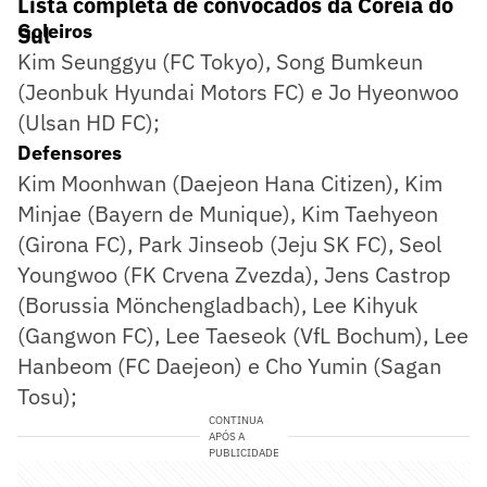
Lista completa de convocados da Coreia do
Goleiros
Sul
Kim Seunggyu (FC Tokyo), Song Bumkeun
(Jeonbuk Hyundai Motors FC) e Jo Hyeonwoo
(Ulsan HD FC);
Defensores
Kim Moonhwan (Daejeon Hana Citizen), Kim
Minjae (Bayern de Munique), Kim Taehyeon
(Girona FC), Park Jinseob (Jeju SK FC), Seol
Youngwoo (FK Crvena Zvezda), Jens Castrop
(Borussia Mönchengladbach), Lee Kihyuk
(Gangwon FC), Lee Taeseok (VfL Bochum), Lee
Hanbeom (FC Daejeon) e Cho Yumin (Sagan
Tosu);
CONTINUA
APÓS A
PUBLICIDADE