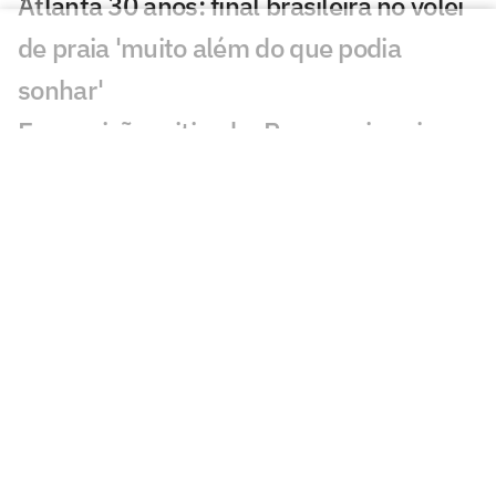
Atlanta 30 anos: final brasileira no vôlei
de praia 'muito além do que podia
sonhar'
Em posição criticada, Rosamaria vai
bem em derrota do Brasil na VNL
Zé Roberto avalia campanha após vice
da VNL: 'É viver esse luto'
Kudiess, Tainara, Gabi e Nyeme ficam
sem medalha da VNL
Derrota do Brasil na final da VNL
maltrata torcedores: 'Dor'
Quem fez mais falta para o Brasil na