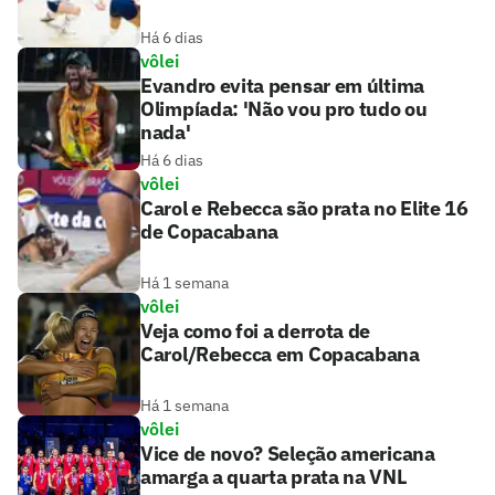
Há 6 dias
vôlei
Evandro evita pensar em última
Olimpíada: 'Não vou pro tudo ou
nada'
Há 6 dias
vôlei
Carol e Rebecca são prata no Elite 16
de Copacabana
Há 1 semana
vôlei
Veja como foi a derrota de
Carol/Rebecca em Copacabana
Há 1 semana
vôlei
Vice de novo? Seleção americana
amarga a quarta prata na VNL