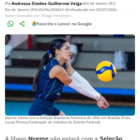
Por
Andressa Simões
Guilherme Veiga
•
•
Rio de Janeiro (RJ)
Rio de Janeiro (RJ)
•
03/06/2026
23:42
•
Atualizado em
25/07/2026
Supervisionados
por
Thiago Fernandes
Favorite o Lance! no Google
Nyeme treina com a Seleção Brasileira Feminina de Vôlei em Brasília (Foto:
Lucas Photos/Federação de Voleibol do Distrito Federal)
A líbero
Nyeme
não estará com a
Seleção