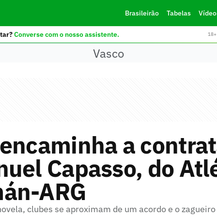
Brasileirão
Tabelas
Vídeo
tar?
Converse com o nosso assistente.
18+ 
Vasco
 encaminha a contra
uel Capasso, do Atl
mán-ARG
novela, clubes se aproximam de um acordo e o zagueiro 