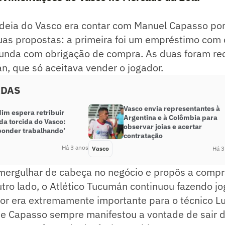
 ideia do Vasco era contar com Manuel Capasso po
duas propostas: a primeira foi um empréstimo com
unda com obrigação de compra. As duas foram re
n, que só aceitava vender o jogador.
ADAS
Vasco envia representantes à
im espera retribuir
Argentina e à Colômbia para
da torcida do Vasco:
observar joias e acertar
ponder trabalhando’
contratação
Há 3 anos
Vasco
Há 3
mergulhar de cabeça no negócio e propôs a comp
tro lado, o Atlético Tucumán continuou fazendo j
or era extremamente importante para o técnico Lu
ue Capasso sempre manifestou a vontade de sair d