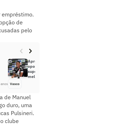
r empréstimo.
 opção de
cusadas pelo
Apresentado, Robson enxerga
oportunidade no Vasco para
superar desconfiança: ‘Dar o
melhor’
 anos
Vasco
Há 3 anos
ra de Manuel
ogo duro, uma
cas Pulsineri.
o clube