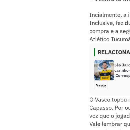
Incialmente, a
Inclusive, fez 
compra e a seg
Atlético Tucumá
RELACION
Léo Jard
carinho 
‘Corres
Vasco
O Vasco topou 
Capasso. Por ou
vez que o jogad
Vale lembrar q