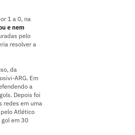
or 1 a 0, na
ou e nem
uradas pelo
ria resolver a
so, da
dosivi-ARG. Em
defendendo a
ols. Depois foi
as redes em uma
pelo Atlético
 gol em 30