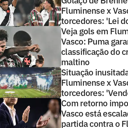
Golaço de Brenne
Fluminense x Vas
torcedores: 'Lei d
Veja gols em Flu
Vasco: Puma gara
classificação do c
maltino
Situação inusitad
Fluminense x Vasc
torcedores: 'Vend
Com retorno impo
Vasco está escala
partida contra o 