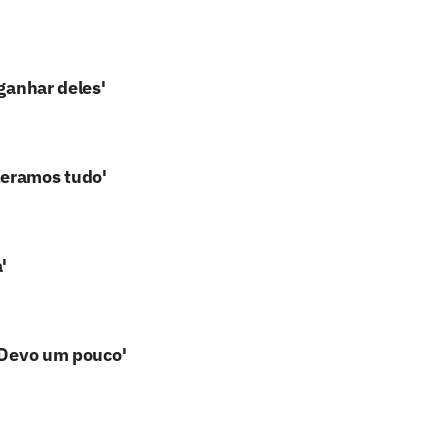
 ganhar deles'
eramos tudo'
'
 'Devo um pouco'