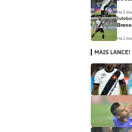
Há 2 dia
futebo
Brenne
Há 2 dia
MAIS LANCE!