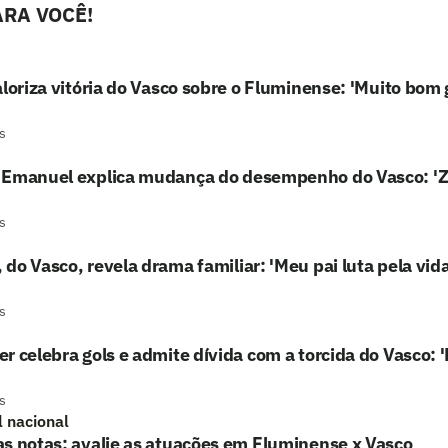
RA VOCÊ!
aloriza vitória do Vasco sobre o Fluminense: 'Muito bom
s
 Emanuel explica mudança do desempenho do Vasco: 'Z
s
do Vasco, revela drama familiar: 'Meu pai luta pela vida
s
r celebra gols e admite dívida com a torcida do Vasco:
s
l nacional
s notas: avalie as atuações em Fluminense x Vasco