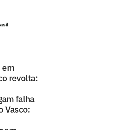
asil
n em
o revolta:
gam falha
o Vasco: