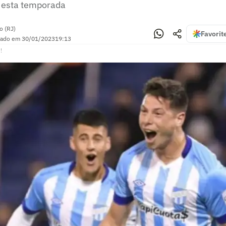
 esta temporada
o (RJ)
Favorit
zado em
30/01/2023
19:13
!