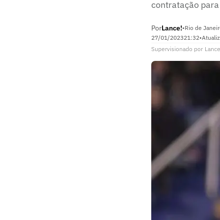
contratação para
Por
Lance!
•
Rio de Janeir
27/01/2023
21:32
•
Atuali
Supervisionado
por
Lance