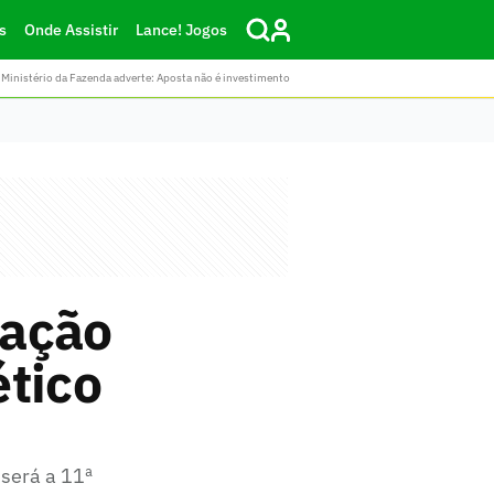
s
Onde Assistir
Lance! Jogos
Ministério da Fazenda adverte: Aposta não é investimento
tação
ético
será a 11ª