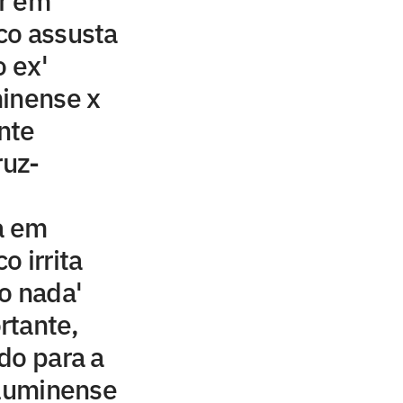
r em
co assusta
o ex'
minense x
nte
ruz-
a em
o irrita
o nada'
rtante,
do para a
Fluminense