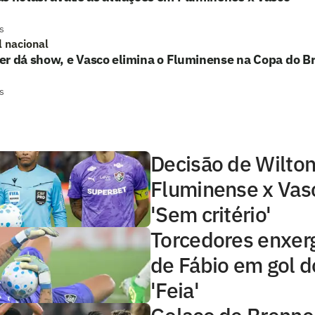
s
l nacional
r dá show, e Vasco elimina o Fluminense na Copa do Br
s
Decisão de Wilto
Fluminense x Vasc
'Sem critério'
Torcedores enxer
de Fábio em gol d
'Feia'