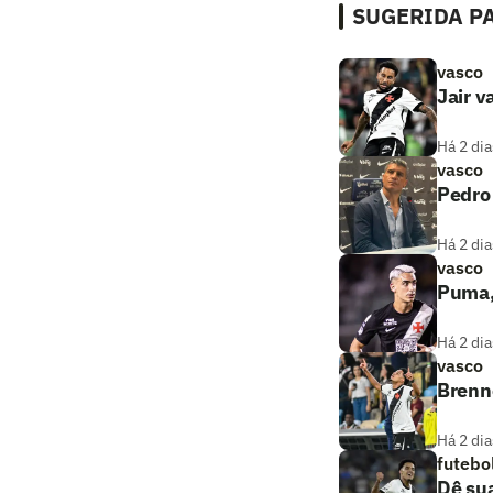
SUGERIDA PA
vasco
Jair v
Há 2 dia
vasco
Pedro
Há 2 dia
vasco
Puma, 
Há 2 dia
vasco
Brenne
Há 2 dia
futebo
Dê sua