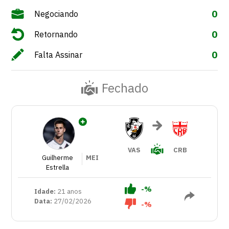
0
Negociando
0
Retornando
0
Falta Assinar
Fechado
VAS
CRB
Guilherme
MEI
Estrella
-%
Idade:
21 anos
Data:
27/02/2026
-%