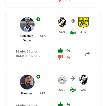
VAS
Aris
Benjamín
ATA
Garré
-%
Idade:
26 anos
Data:
03/02/2026
-%
UDI
VAS
Brenner
ATA
-%
Idade:
26 anos