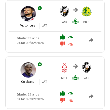
VAS
MIR
Victor Luis
LAT
-%
Idade:
33 anos
Data:
09/02/2026
-%
NFT
VAS
Cuiabano
LAT
-%
Idade:
23 anos
Data:
07/02/2026
-%