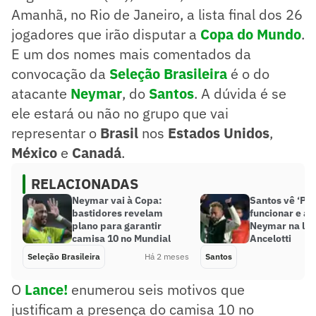
Amanhã, no Rio de Janeiro, a lista final dos 26
jogadores que irão disputar a
Copa do Mundo
.
E um dos nomes mais comentados da
convocação da
Seleção Brasileira
é o do
atacante
Neymar
, do
Santos
. A dúvida é se
ele estará ou não no grupo que vai
representar o
Brasil
nos
Estados Unidos
,
México
e
Canadá
.
RELACIONADAS
Neymar vai à Copa:
Santos vê ‘Pl
bastidores revelam
funcionar e a
plano para garantir
Neymar na lis
camisa 10 no Mundial
Ancelotti
Seleção Brasileira
Há 2 meses
Santos
O
Lance!
enumerou seis motivos que
justificam a presença do camisa 10 no