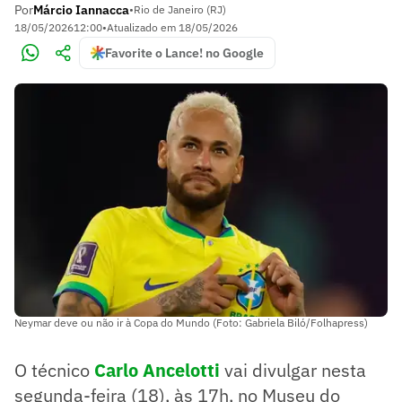
Por
Márcio Iannacca
•
Rio de Janeiro (RJ)
18/05/2026
12:00
•
Atualizado em
18/05/2026
Favorite o Lance! no Google
Neymar deve ou não ir à Copa do Mundo (Foto: Gabriela Biló/Folhapress)
O técnico
Carlo Ancelotti
vai divulgar nesta
segunda-feira (18), às 17h, no Museu do