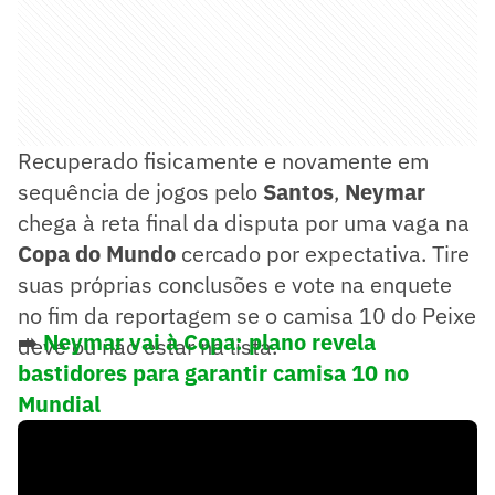
Recuperado fisicamente e novamente em
sequência de jogos pelo
Santos
,
Neymar
chega à reta final da disputa por uma vaga na
Copa do Mundo
cercado por expectativa. Tire
suas próprias conclusões e vote na enquete
no fim da reportagem se o camisa 10 do Peixe
➡️
Neymar vai à Copa: plano revela
deve ou não estar na lista.
bastidores para garantir camisa 10 no
Mundial