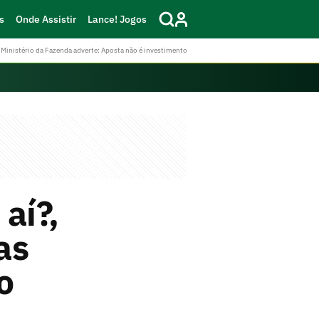
s
Onde Assistir
Lance! Jogos
Ministério da Fazenda adverte: Aposta não é investimento
aí?,
as
o