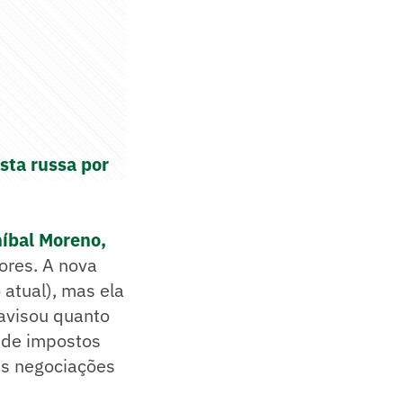
sta russa por
níbal Moreno,
ores. A nova
 atual), mas ela
 avisou quanto
s de impostos
as negociações