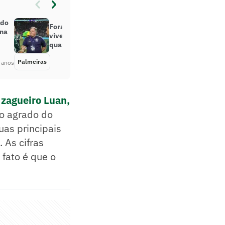
 do
Fora, Barros? Diretor de futebol
 na
vive maior pressão por queda em
quatro anos de Palmeiras
Palmeiras
Há 3 anos
 anos
 zagueiro Luan
,
o agrado do
uas principais
 As cifras
fato é que o