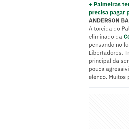
+ Palmeiras te
precisa pagar 
ANDERSON BA
A torcida do Pa
eliminado da
C
pensando no for
Libertadores. T
principal da se
pouca agressiv
elenco. Muitos