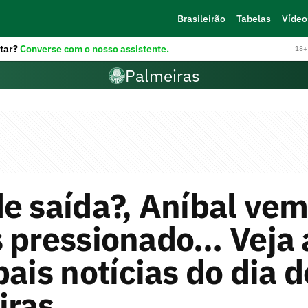
Brasileirão
Tabelas
Vídeo
tar?
Converse com o nosso assistente.
18+ 
Palmeiras
e saída?, Aníbal vem 
 pressionado… Veja 
pais notícias do dia d
iras