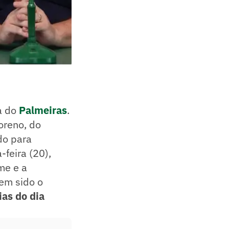
a do
Palmeiras
.
oreno, do
do para
-feira (20),
me e a
tem sido o
ias do dia