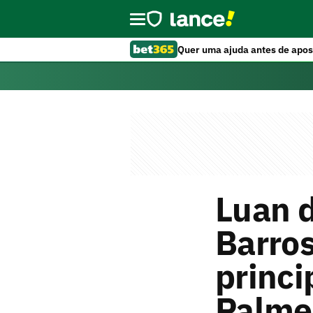
Quer uma ajuda antes de apos
Luan d
Barros
princi
Palme