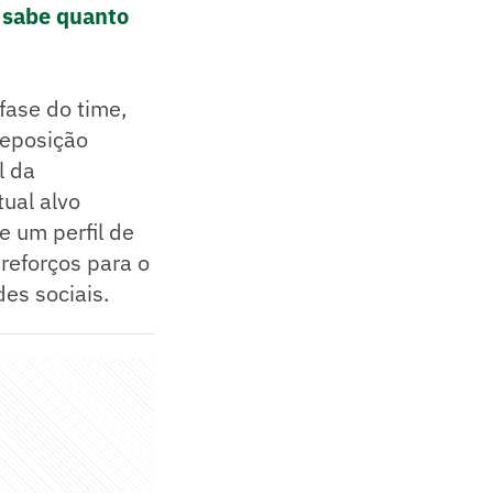
 sabe quanto
fase do time,
reposição
l da
tual alvo
e um perfil de
reforços para o
es sociais.