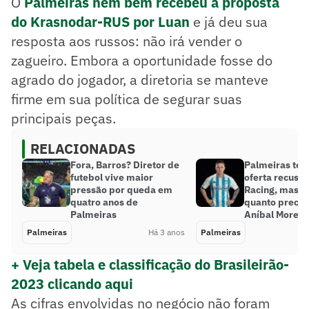
O
Palmeiras nem bem recebeu a proposta
do Krasnodar-RUS por Luan
e já deu sua
resposta aos russos: não irá vender o
zagueiro. Embora a oportunidade fosse do
agrado do jogador, a diretoria se manteve
firme em sua política de segurar suas
principais peças.
RELACIONADAS
Fora, Barros? Diretor de
Palmeiras te
futebol vive maior
oferta recusa
pressão por queda em
Racing, mas j
quatro anos de
quanto precis
Palmeiras
Aníbal Moren
Palmeiras
Há 3 anos
Palmeiras
+ Veja tabela e classificação do Brasileirão-
2023 clicando aqui
As cifras envolvidas no negócio não foram