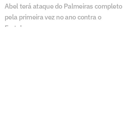
Abel terá ataque do Palmeiras completo
pela primeira vez no ano contra o
Fortaleza
Palmeiras se pronuncia após denúncia
contra Mauricio: 'Para que serve o
árbitro?'
Mauricio, do Palmeiras, é denunciado
por 'conduta violenta' e pode ser punido
Estrangeiros são sinceros sobre Endrick:
'Real não valoriza'
Palmeiras acumula desfalques e ganha
opções no ataque