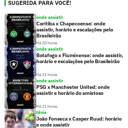
SUGERIDA PARA VOCÊ!
onde assistir
Coritiba x Chapecoense: onde
assistir, horário e escalações pelo
Brasileirão
Há 20 horas
onde assistir
Botafogo x Fluminense: onde assistir,
horário e escalações pelo Brasileirão
Há 21 horas
onde assistir
PSG x Manchester United: onde
assistir e horário do amistoso
Há 21 horas
tênis
João Fonseca x Casper Ruud: horário
e onde assistir