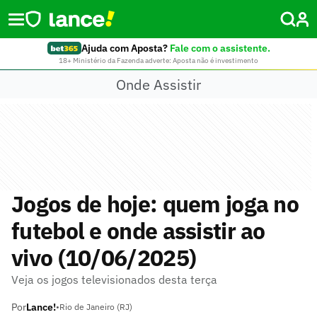
Ajuda com Aposta?
Fale com o assistente.
18+ Ministério da Fazenda adverte: Aposta não é investimento
Onde Assistir
Jogos de hoje: quem joga no
futebol e onde assistir ao
vivo (10/06/2025)
Veja os jogos televisionados desta terça
Por
Lance!
•
Rio de Janeiro (RJ)