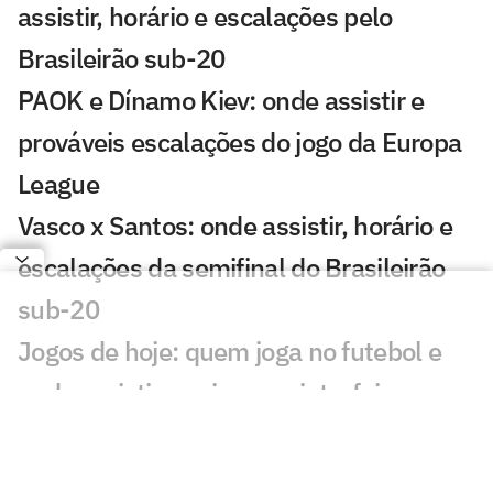
assistir, horário e escalações pelo
Brasileirão sub-20
PAOK e Dínamo Kiev: onde assistir e
prováveis escalações do jogo da Europa
League
Vasco x Santos: onde assistir, horário e
escalações da semifinal do Brasileirão
sub-20
Jogos de hoje: quem joga no futebol e
onde assistir ao vivo – quinta-feira
(30/07/2026)
Liverpool x Wrexham: onde assistir