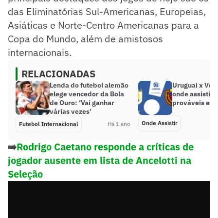
das Eliminatórias Sul-Americanas, Europeias,
Asiáticas e Norte-Centro Americanas para a
Copa do Mundo, além de amistosos
internacionais.
RELACIONADAS
Lenda do futebol alemão
Uruguai x Ven
elege vencedor da Bola
onde assistir, 
de Ouro: ‘Vai ganhar
prováveis esc
várias vezes’
Onde Assistir
Futebol Internacional
Há 1 ano
➡️
Rodrigo Caetano responde a críticas de
jogador ausente em lista de Ancelotti na
Seleção