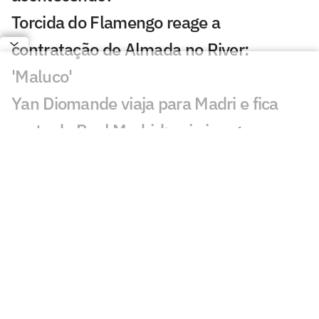
Torcida do Flamengo reage a
contratação de Almada no River:
'Maluco'
Yan Diomande viaja para Madri e fica
perto do Real Madrid; veja imagens
AO VIVO: Acompanhe a quinta-feira (06)
do mercado da bola internacional
River Plate vence disputa com
Flamengo e fecha acordo por Thiago
Almada por R$ 120 milhões
Leonardo Jardim e Filipe Luís são