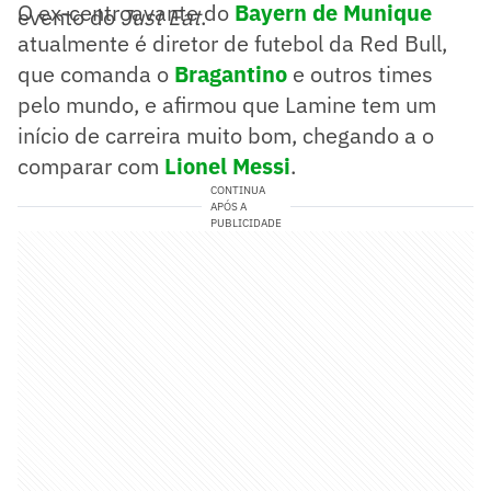
O ex-centroavante do
Bayern de Munique
evento do
Just Eat
.
atualmente é diretor de futebol da Red Bull,
que comanda o
Bragantino
e outros times
pelo mundo, e afirmou que Lamine tem um
início de carreira muito bom, chegando a o
comparar com
Lionel Messi
.
CONTINUA
APÓS A
PUBLICIDADE