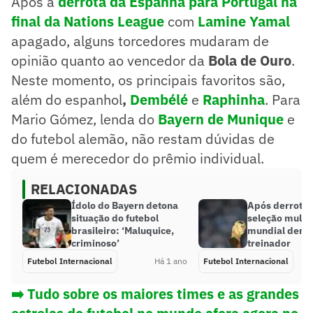
Após a
derrota da Espanha para Portugal na
final da Nations League
com
Lamine Yamal
apagado, alguns torcedores mudaram de
opinião quanto ao vencedor da
Bola de Ouro
.
Neste momento, os principais favoritos são,
além do espanhol
,
Dembélé
e
Raphinha
. Para
Mario Gómez, lenda do
Bayern de Munique
e
do futebol alemão, não restam dúvidas de
quem é merecedor do prêmio individual.
RELACIONADAS
Ídolo do Bayern detona
Após derrota 
situação do futebol
seleção mult
brasileiro: ‘Maluquice,
mundial demi
criminoso’
treinador
Futebol Internacional
Há 1 ano
Futebol Internacional
➡️ Tudo sobre os maiores times e as grandes