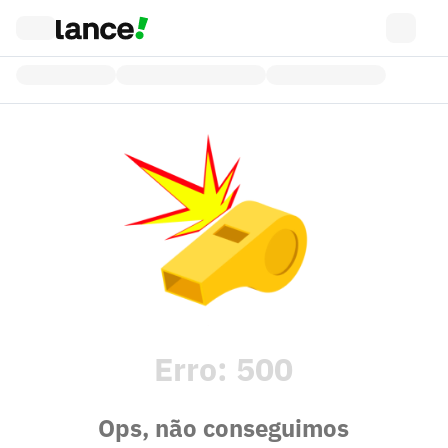
Erro:
500
Ops, não conseguimos