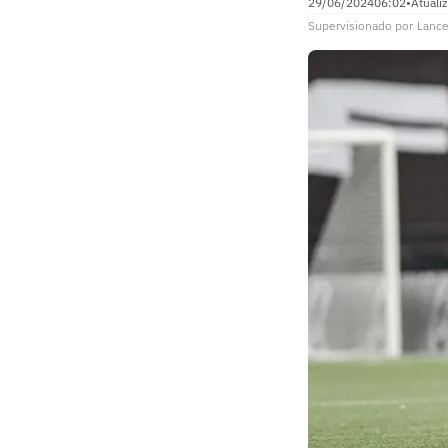
29/06/2024
06:02
•
Atuali
Supervisionado
por
Lance