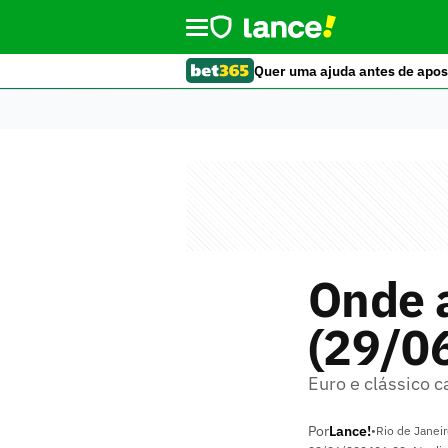
Quer uma ajuda antes de apos
Onde a
(29/0
Euro e clássico c
Por
Lance!
•
Rio de Janei