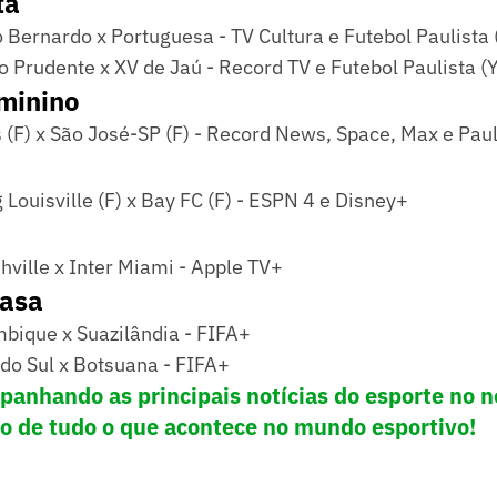
ta
 Bernardo x Portuguesa - TV Cultura e Futebol Paulista
 Prudente x XV de Jaú - Record TV e Futebol Paulista (
eminino
 (F) x São José-SP (F) - Record News, Space, Max e Pau
 Louisville (F) x Bay FC (F) - ESPN 4 e Disney+
ville x Inter Miami - Apple TV+
fasa
bique x Suazilândia - FIFA+
 do Sul x Botsuana - FIFA+
anhando as principais notícias do esporte no no
ro de tudo o que acontece no mundo esportivo!