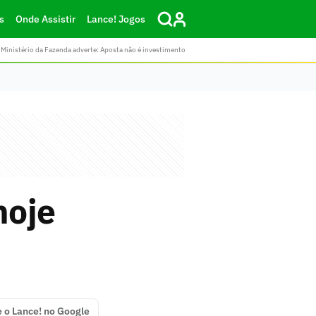
s
Onde Assistir
Lance! Jogos
Ministério da Fazenda adverte: Aposta não é investimento
hoje
e o Lance! no Google