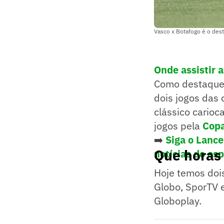
Vasco x Botafogo é o dest
Onde assistir 
Como destaque 
dois jogos das 
clássico carioc
jogos pela
Cop
➡️
Siga o Lanc
Que horas 
notícias do es
Hoje temos dois
Globo, SporTV 
Globoplay.