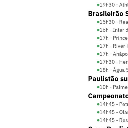
19h30 - Ath
Brasileirão 
15h30 - Real
16h - Inter 
17h - Princ
17h - River-
17h - Anápol
17h30 - Herc
18h - Água 
Paulistão s
10h - Palmei
Campeonato 
14h45 - Petr
14h45 - Ola
14h45 - Res