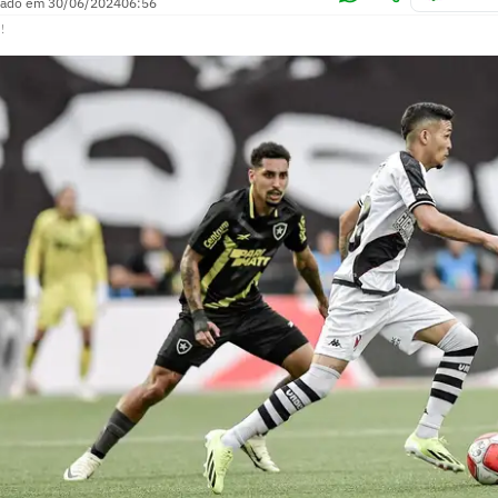
zado em
30/06/2024
06:56
!