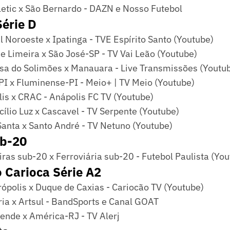
letic x São Bernardo - DAZN e Nosso Futebol
Série D
 Noroeste x Ipatinga - TVE Espírito Santo (Youtube)
de Limeira x São José-SP - TV Vai Leão (Youtube)
esa do Solimões x Manauara - Live Transmissões (Youtu
PI x Fluminense-PI - Meio+ | TV Meio (Youtube)
is x CRAC - Anápolis FC TV (Youtube)
ílio Luz x Cascavel - TV Serpente (Youtube)
Santa x Santo André - TV Netuno (Youtube)
ub-20
ras sub-20 x Ferroviária sub-20 - Futebol Paulista (Yo
Carioca Série A2
ópolis x Duque de Caxias - Cariocão TV (Youtube)
ria x Artsul - BandSports e Canal GOAT
ende x América-RJ - TV Alerj