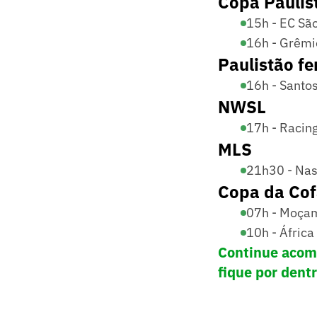
Copa Paulis
15h - EC São
16h - Grêmio
Paulistão f
16h - Santos
NWSL
17h - Racing
MLS
21h30 - Nash
Copa da Co
07h - Moçam
10h - África
Continue acomp
fique por dent