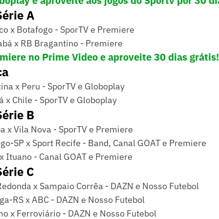
boplay e aproveite aos jogos do Sportv por 30 dia
Série A
co x Botafogo - SporTV e Premiere
abá x RB Bragantino - Premiere
miere no Prime Video e aproveite 30 dias grátis!
ca
ina x Peru - SporTV e Globoplay
 x Chile - SporTV e Globoplay
Série B
ba x Vila Nova - SporTV e Premiere
ogo-SP x Sport Recife - Band, Canal GOAT e Premiere
 x Ituano - Canal GOAT e Premiere
Série C
 Redonda x Sampaio Corrêa - DAZN e Nosso Futebol
nga-RS x ABC - DAZN e Nosso Futebol
o x Ferroviário - DAZN e Nosso Futebol