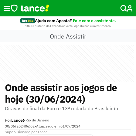
Ajuda com Aposta?
Fale com o assistente.
18+ Ministério da Fazenda adverte: Aposta não é investimento
Onde Assistir
Onde assistir aos jogos de
hoje (30/06/2024)
Oitavas de final da Euro e 13ª rodada do Brasileirão
Por
Lance!
•
Rio de Janeiro
30/06/2024
06:02
•
Atualizado em
01/07/2024
Supervisionado
por
Lance!