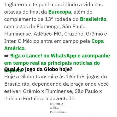
Inglaterra e Espanha decidindo a vida nas
oitavas de final da
Eurocopa
, além do
complemento da 13ª rodada do
Brasileirão
,
com jogos de Flamengo, São Paulo,
Fluminense, Atlético-MG, Cruzeiro, Grêmio e
Inter. O México entra em campo pela
Copa
América
.
➡️
Siga o Lance! no WhatsApp e acompanhe
em tempo real as principais notícias do
Qual é o jogo da Globo hoje?
esporte
Hoje a Globo transmite às 16h três jogos do
Brasileirão, dependendo da praça onde você
estiver: Grêmio x Fluminense, São Paulo x
Bahia e Fortaleza x Juventude.
CONTINUA
APÓS A
PUBLICIDADE