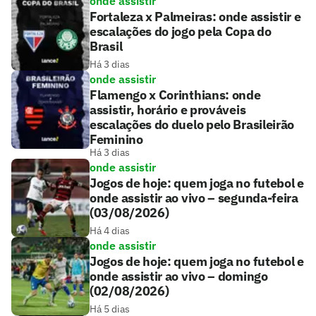
onde assistir
Fortaleza x Palmeiras: onde assistir e
escalações do jogo pela Copa do
Brasil
Há 3 dias
onde assistir
Flamengo x Corinthians: onde
assistir, horário e prováveis
escalações do duelo pelo Brasileirão
Feminino
Há 3 dias
onde assistir
Jogos de hoje: quem joga no futebol e
onde assistir ao vivo – segunda-feira
(03/08/2026)
Há 4 dias
onde assistir
Jogos de hoje: quem joga no futebol e
onde assistir ao vivo – domingo
(02/08/2026)
Há 5 dias