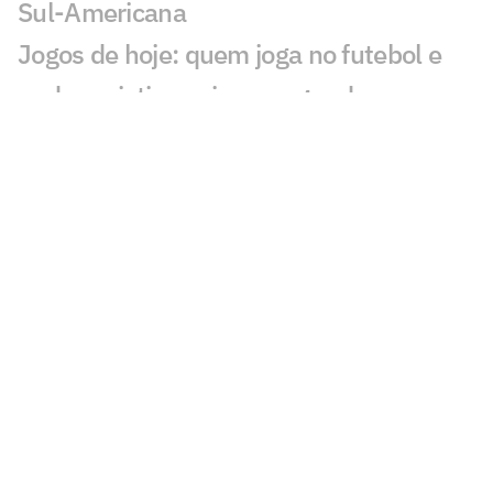
Sul-Americana
Jogos de hoje: quem joga no futebol e
onde assistir ao vivo – segunda
(27/07/2026)
Calderano disputa título do Star
Contender; horário e onde assistir
Calderano e Takahashi na final do WTT
Star Contender; horário e onde assistir
Palmeiras x Atlético-MG: onde assistir e
escalações do jogo pelo Brasileirão
Fórmula 1 hoje: horários e onde assistir
ao GP da Hungria neste domingo (26)