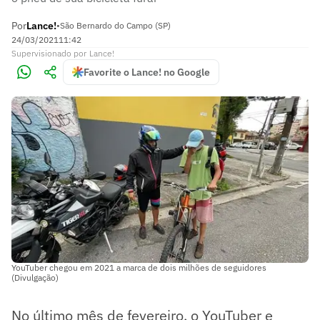
Por
Lance!
•
São Bernardo do Campo (SP)
24/03/2021
11:42
Supervisionado
por
Lance!
Favorite o Lance! no Google
YouTuber chegou em 2021 a marca de dois milhões de seguidores
(Divulgação)
No último mês de fevereiro, o YouTuber e