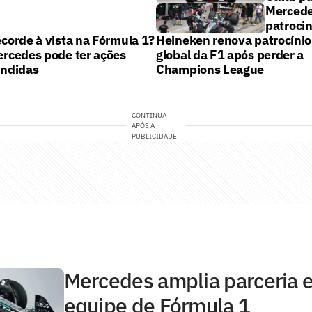
Mercede
patrocin
corde à vista na Fórmula 1?
Heineken renova patrocínio
rcedes pode ter ações
global da F1 após perder a
ndidas
Champions League
CONTINUA
APÓS A
PUBLICIDADE
Mercedes amplia parceria e
equipe de Fórmula 1