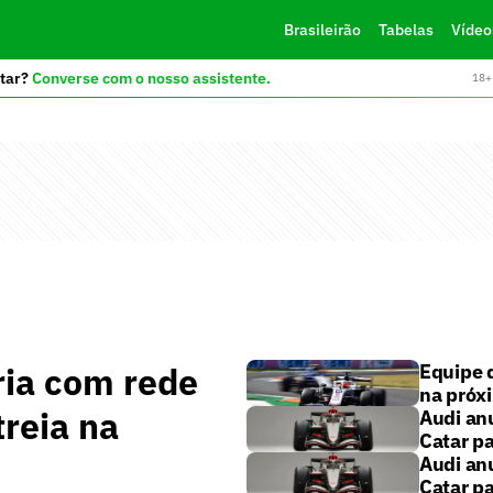
Brasileirão
Tabelas
Vídeo
tar?
Converse com o nosso assistente.
18+ 
ria com rede
Equipe 
na próx
treia na
Audi an
Catar pa
Audi an
Catar pa