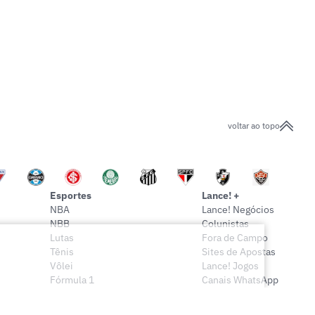
voltar ao topo
Esportes
Lance! +
NBA
Lance! Negócios
NBB
Colunistas
Lutas
Fora de Campo
Tênis
Sites de Apostas
Vôlei
Lance! Jogos
Fórmula 1
Canais WhatsApp
Onde assistir
Sócio Lance!
Mais esportes
Lance! Indica