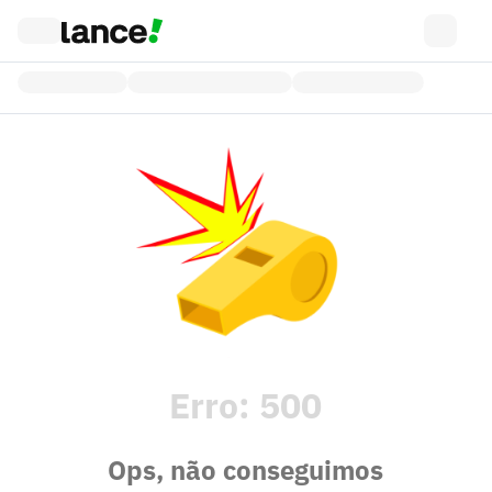
Erro:
500
Ops, não conseguimos