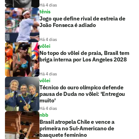
Há 4 dias
tênis
Jogo que define rival de estreia de
João Fonseca é adiado
Há 4 dias
vôlei
No topo do vôlei de praia, Brasil tem
briga interna por Los Angeles 2028
Há 4 dias
vôlei
Técnico do ouro olímpico defende
pausa de Duda no vôlei: 'Entregou
muito'
Há 4 dias
nbb
Brasil atropela Chile e vence a
primeira no Sul-Americano de
basquete feminino