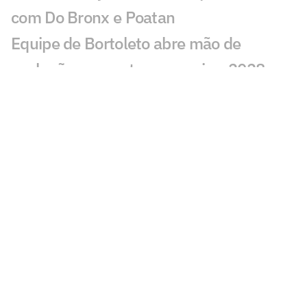
com Do Bronx e Poatan
Equipe de Bortoleto abre mão de
evoluções no motor para mirar 2028
Charles do Bronx lamenta morte de
Puro Osso: 'Como vou entrar no
tatame?'
Veja os lances de João Fonseca x
Tsitsipas em Montreal
Sabalenka revela foco após pausa:
'Estava pronta para lutar'
GP de São Paulo de F1 abre venda final
de ingressos para Interlagos