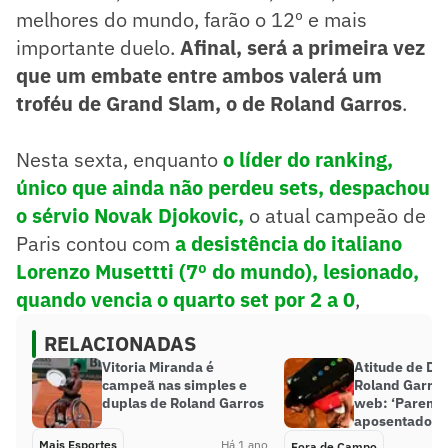
melhores do mundo, farão o 12º e mais
importante duelo.
Afinal, será a primeira vez
que um embate entre ambos valerá um
troféu de Grand Slam, o de Roland Garros
.
Nesta sexta, enquanto
o líder do ranking,
único que ainda não perdeu sets, despachou
o sérvio Novak Djokovic,
o atual campeão de
Paris contou com
a desistência do italiano
Lorenzo Musettti (7º do mundo),
lesionado,
quando vencia o quarto set por 2 a 0
,
RELACIONADAS
Vitoria Miranda é
Atitude de Dj
campeã nas simples e
Roland Garro
duplas de Roland Garros
web: ‘Parem d
aposentadoria
Mais Esportes
Há 1 ano
Fora de Campo