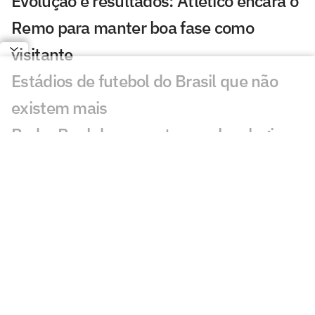
Evolução e resultados: Atlético encara o
Remo para manter boa fase como
visitante
Estádios de futebol do Brasil que não
existem mais
Pedro Raul desencanta, recebe elogios
de Diniz e busca espaço no Corinthians
Quando o futebol brasileiro virou
profissional?
Botafogo recebe o Fluminense para
engrenar e mirar novos objetivos
Negociação com Peñarol é encerrada, e