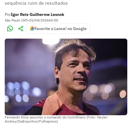
sequência ruim de resultados
Por
Igor Reis
Guilherme Lesnok
•
São Paulo (SP)
•
25/04/2026
04:00
Favorite o Lance! no Google
Fernando Diniz assumiu o comando do Corinthians (Foto: Heuler
Andrey/DiaEsportivo/Folhapress)