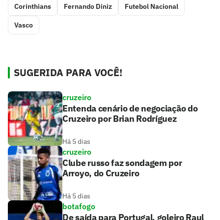
Corinthians
Fernando Diniz
Futebol Nacional
Vasco
SUGERIDA PARA VOCÊ!
cruzeiro
Entenda cenário de negociação do
Cruzeiro por Brian Rodríguez
Há 5 dias
cruzeiro
Clube russo faz sondagem por
Arroyo, do Cruzeiro
Há 5 dias
botafogo
De saída para Portugal, goleiro Raul