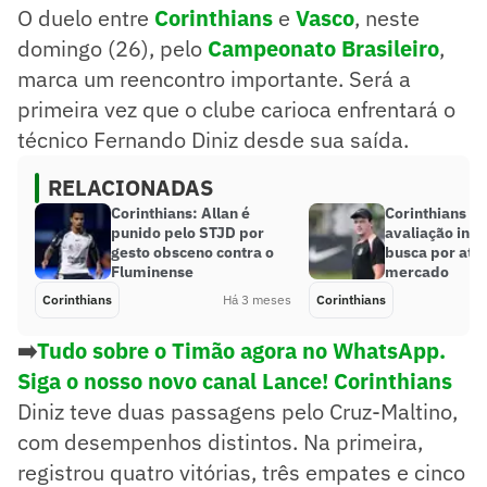
O duelo entre
Corinthians
e
Vasco
, neste
domingo (26), pelo
Campeonato Brasileiro
,
marca um reencontro importante. Será a
primeira vez que o clube carioca enfrentará o
técnico Fernando Diniz desde sua saída.
RELACIONADAS
Corinthians: Allan é
Corinthians pr
punido pelo STJD por
avaliação inte
gesto obsceno contra o
busca por ata
Fluminense
mercado
Corinthians
Há 3 meses
Corinthians
➡️
Tudo sobre o Timão agora no WhatsApp.
Siga o nosso novo canal Lance! Corinthians
Diniz teve duas passagens pelo Cruz-Maltino,
com desempenhos distintos. Na primeira,
registrou quatro vitórias, três empates e cinco