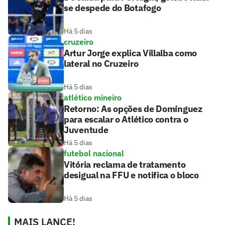
se despede do Botafogo
Há 5 dias
cruzeiro
Artur Jorge explica Villalba como
lateral no Cruzeiro
Há 5 dias
atlético mineiro
Retorno: As opções de Domínguez
para escalar o Atlético contra o
Juventude
Há 5 dias
futebol nacional
Vitória reclama de tratamento
desigual na FFU e notifica o bloco
Há 5 dias
MAIS LANCE!