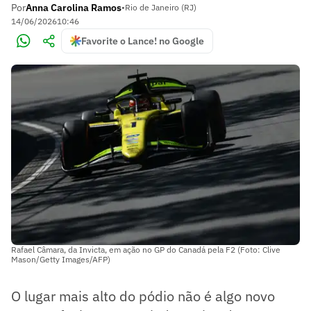
Por
Anna Carolina Ramos
•
Rio de Janeiro (RJ)
14/06/2026
10:46
Favorite o Lance! no Google
Rafael Câmara, da Invicta, em ação no GP do Canadá pela F2 (Foto: Clive
Mason/Getty Images/AFP)
O lugar mais alto do pódio não é algo novo