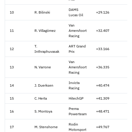
DAMS
10
R. Bilinski
+29.126
Lucas Oil
Van
11
R. Villagómez
Amersfoort
+32.407
Racing
T.
ART Grand
12
+33.166
Inthraphuvasak
Prix
Van
13
N. Varrone
Amersfoort
+36.335
Racing
Invicta
14
J. Duerksen
+40.474
Racing
15
C. Herta
HitechGP
+41.309
Prema
16
S. Montoya
+48.471
Powerteam
Rodin
17
M. Stenshorne
+49.767
Motorsport