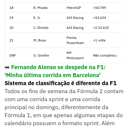
18
R. Miyata
HitechGP
+50.749
19
E. Jr.
AIX Racing
+53.624
20
C. Shields
AIX Racing
+1'33.632
Prema
21
M. Boya
+1 volta
Powerteam
MP
DNF
O. Goethe
Não completou
Motorsport
➡️
Fernando Alonso se despede na F1:
'Minha última corrida em Barcelona'
Sistema de classificação é diferente da F1
Todos os fins de semana da Fórmula 2 contam
com uma corrida sprint e uma corrida
principal no domingo, diferentemente da
Fórmula 1, em que apenas algumas etapas do
calendário possuem o formato sprint. Além