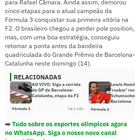
para Rafael Câmara. Ainda assim, demorou
cinco etapas para o atual campeão da
Fórmula 3 conquistar sua primeira vitória na
F2. O brasileiro chegou a perder pole position,
mas, com uma boa estratégia, conseguiu
retomar a ponta antes da bandeira
quadriculada do Grande Prêmio de Barcelona-
Catalunha neste domingo (14).
RELACIONADAS
AO VIVO: Siga a corrida
Lewis Hamilto
do GP de Barcelona-
‘roubar’ reco
Catalunha, etapa da F1
Schumacher n
Barcelona
Fórmula 1
Há 1 mês
Fórmula 1
➡️
Tudo sobre os esportes olímpicos agora
no WhatsApp. Siga o nosso novo canal