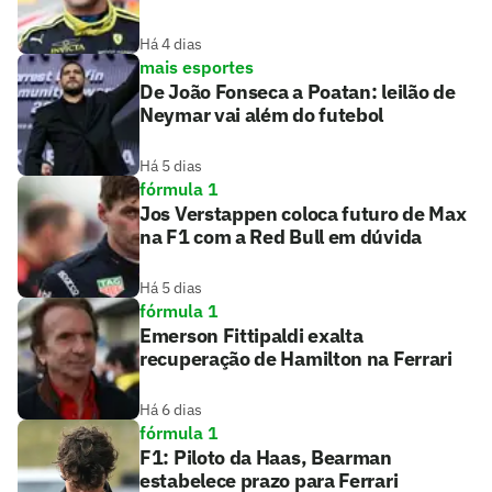
Há 4 dias
mais esportes
De João Fonseca a Poatan: leilão de
Neymar vai além do futebol
Há 5 dias
fórmula 1
Jos Verstappen coloca futuro de Max
na F1 com a Red Bull em dúvida
Há 5 dias
fórmula 1
Emerson Fittipaldi exalta
recuperação de Hamilton na Ferrari
Há 6 dias
fórmula 1
F1: Piloto da Haas, Bearman
estabelece prazo para Ferrari