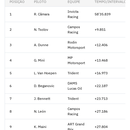
POSIÇÃO
PILOTO
EQUIPE
TEMPO/INTERVALO
Invicta
1
R. Câmara
58'35.839
Racing
Campos
2
N. Tsolov
+9.851
Racing
Rodin
3
A. Dunne
+12.406
Motorsport
MP
4
G. Minì
+13.468
Motorsport
5
L. Van Hoepen
Trident
+16.973
DAMS
6
D. Beganovic
+22.187
Lucas Oil
7
J. Bennett
Trident
+23.713
Campos
8
N. León
+27.186
Racing
ART Grand
9
K. Maini
+27.804
Prix