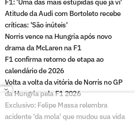
F1: 'Uma das mais estúpidas que já vi'
Atitude da Audi com Bortoleto recebe
críticas: 'São inúteis'
Norris vence na Hungria após novo
drama da McLaren na F1
F1 confirma retorno de etapa ao
calendário de 2026
Volta a volta da vitória de Norris no GP
da Hungria pela F1 2026
Exclusivo: Felipe Massa relembra
acidente 'da mola' que mudou sua vida
na F1