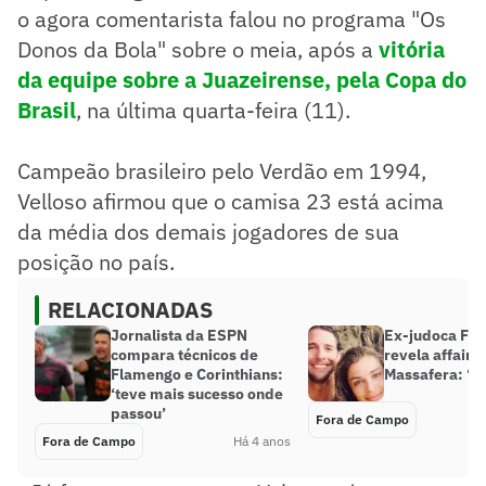
o agora comentarista falou no programa "Os
Donos da Bola" sobre o meia, após a
vitória
da equipe sobre a Juazeirense, pela Copa do
Brasil
, na última quarta-feira (11).
Campeão brasileiro pelo Verdão em 1994,
Velloso afirmou que o camisa 23 está acima
da média dos demais jogadores de sua
posição no país.
RELACIONADAS
Jornalista da ESPN
Ex-judoca Flá
compara técnicos de
revela affair 
Flamengo e Corinthians:
Massafera: ‘Fo
‘teve mais sucesso onde
passou’
Fora de Campo
Fora de Campo
Há 4 anos