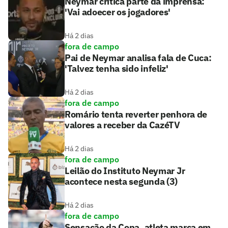
Neymar critica parte da imprensa:
'Vai adoecer os jogadores'
Há 2 dias
fora de campo
Pai de Neymar analisa fala de Cuca:
'Talvez tenha sido infeliz'
Há 2 dias
fora de campo
Romário tenta reverter penhora de
valores a receber da CazéTV
Há 2 dias
fora de campo
Leilão do Instituto Neymar Jr
acontece nesta segunda (3)
Há 2 dias
fora de campo
Sensação da Copa, atleta marca em