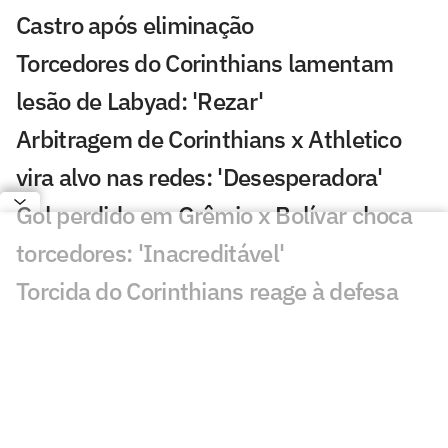
Castro após eliminação
Torcedores do Corinthians lamentam
lesão de Labyad: 'Rezar'
Arbitragem de Corinthians x Athletico
vira alvo nas redes: 'Desesperadora'
Gol perdido em Grêmio x Bolívar choca
torcedores: 'Inacreditável'
Torcida do Corinthians reage à defesa
contra o Athletico: 'Meu Deus'
Combate transmite disputa de cinturão
e semifinais do Fight do Milhão
Desimpain entra em campo para