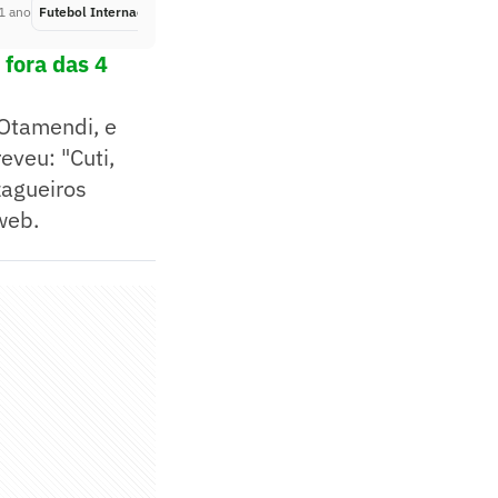
1 ano
Futebol Internacional
Há 1 ano
 fora das 4
 Otamendi, e
eveu: "Cuti,
zagueiros
web.