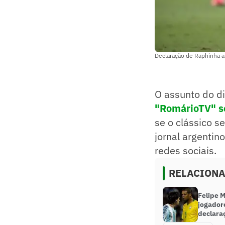
Declaração de Raphinha a
O assunto do di
"RomárioTV" so
se o clássico s
jornal argentin
redes sociais.
RELACION
Felipe 
jogador
declara