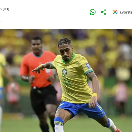
o (RJ)
Favorit
!