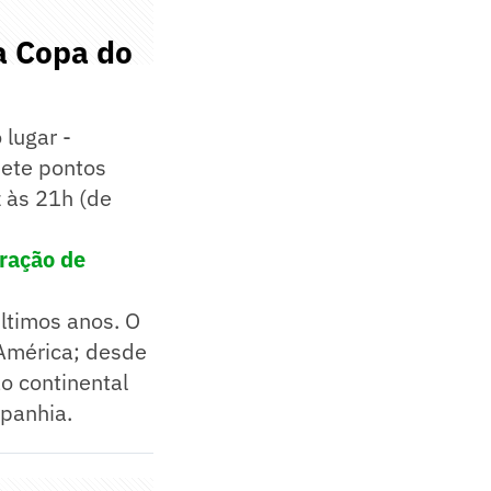
 a Copa do
 lugar -
sete pontos
 às 21h (de
aração de
ltimos anos. O
 América; desde
o continental
panhia.