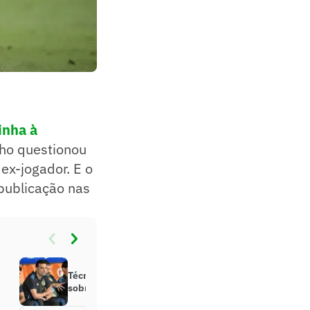
inha à
nho questionou
 ex-jogador. E o
publicação nas
Técnico da Argentina se pronuncia
sobre declarações de Raphinha