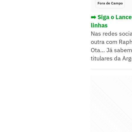
Fora de Campo
➡️ Siga o Lanc
linhas
Nas redes socia
outra com Raphi
Ota… Já sabem o
titulares da Ar